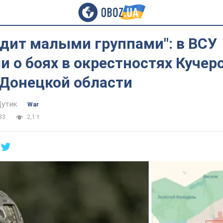
одит малыми группами": в ВСУ
и о боях в окрестностях Кучеро
 Донецкой области
Дутик
War
33
2,1 т.