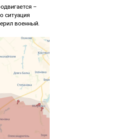
одвигается –
но ситуация
верил военный.