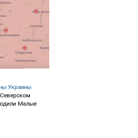
оны Украины
 Северском
бодили Малые