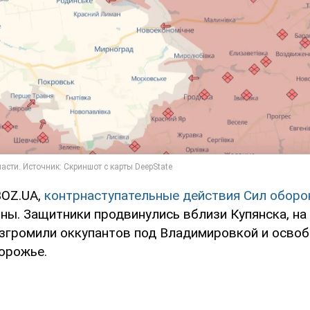
BOZ.UA,
контрнаступательные действия Сил обор
ны. Защитники продвинулись вблизи Купянска, на
азгромили оккупантов под Владимировкой и осво
орожье.