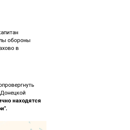
капитан
илы обороны
ахово в
 опровергнуть
 Донецкой
ично находятся
и".