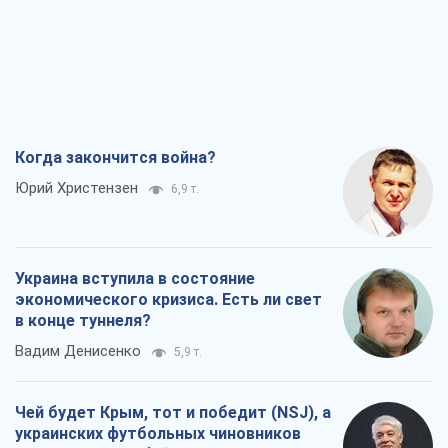
Украина вступила в состояние
экономического кризиса. Есть ли свет
в конце туннеля?
Вадим Денисенко
5,9 т.
Чей будет Крым, тот и победит (NSJ), а
украинских футбольных чиновников
могут назвать убийцами
Александр Кирш
5,8 т.
Запад проспал угрозу: Россия может
проверить НАТО войной
Леонид Невзлин
7,6 т.