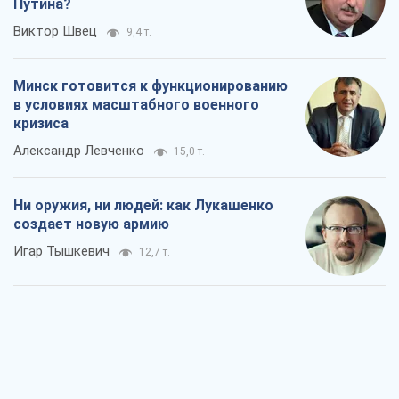
Ни оружия, ни людей: как Лукашенко
создает новую армию
Игар Тышкевич
12,7 т.
Когда закончится война?
Юрий Христензен
6,9 т.