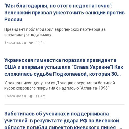
Украинская гимнастка поразила президента
США и впервые услышала "Слава Украине"! Как
сложилась судьба Подкопаевой, которая 30
лет назад завоевала "золото" Олимпиады
У поклонников девушки из Донецка сохранился большой
кусок коврового покрытия с надписью "Атланта-1996"
3 часа назад
11,4 т.
Заботилась об учениках и поддерживала
учителей: в результате удара РФ по Киевской
области погибли директор киевского лицея, её
муж и внук
Вечная память жертвам российского террора
8 часов назад
18,9 т.