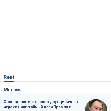
Rest
Мнения
Совпадение интересов двух циничных
игроков или тайный план Трампа и
Путина?
Виктор Швец
9,4 т.
Минск готовится к функционированию
в условиях масштабного военного
кризиса
Александр Левченко
15,0 т.