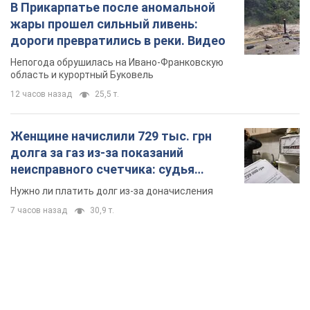
долга за газ из-за показаний
неисправного счетчика: судья
вынес неожиданное решение
Нужно ли платить долг из-за доначисления
7 часов назад
30,9 т.