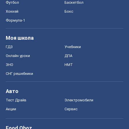
ЗНО
НМТ
СНГ решебники
Авто
Тест Драйв
Электромобили
Акции
Сервис
Food Oboz
Рецепты
Напитки
Диеты
Экономика
Рынки и компании
Mакроэкономика