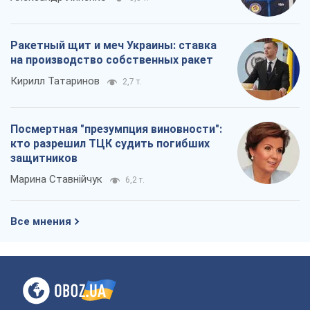
О компании
Команда
Правовая информация
Политика
конфиденциальности
Реклама на сайте
Документы
Редакционная политика
Журналисты OBOZ.UA на месте
событий
OBOZ.UA
Политика
Мир
Расследования
Блоги
Общество