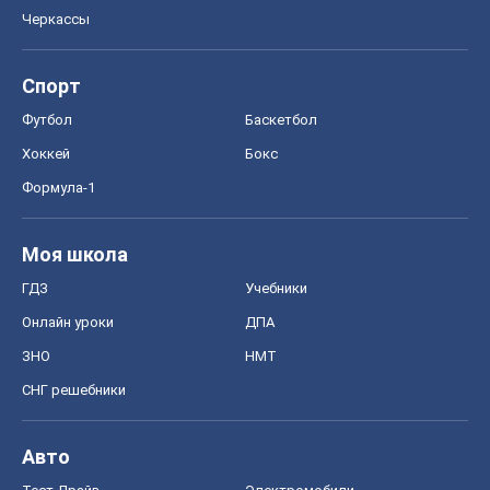
ЗНО
НМТ
СНГ решебники
Авто
Тест Драйв
Электромобили
Акции
Сервис
Food Oboz
Рецепты
Напитки
Диеты
Экономика
Рынки и компании
Mакроэкономика
MedOboz