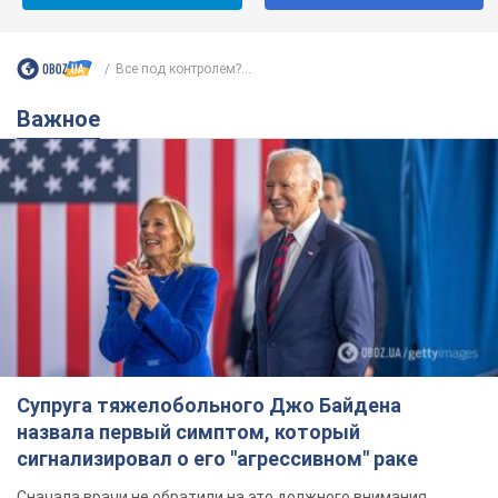
Супруга тяжелобольного Джо Байдена
назвала первый симптом, который
сигнализировал о его "агрессивном" раке
Сначала врачи не обратили на это должного внимания
12 часов назад
15,0 т.
Отпуск Леси Никитюк в Карпатах
обернулся скандалом: почему
ведущую несправедливо захейтили
Знаменитость вышла на прямую
коммуникацию в сети и расставила все точки
над "i"
7 часов назад
12,0 т.
Не только из-за зарплаты: почему
украинцы не спешат соглашаться на