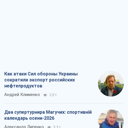
Андрей Клименко
2,0 т.
Два супертурнира Магучих: спортивній
календарь осени-2026
Александр Липенко
5,3 т.
Ракетный щит и меч Украины: ставка
на производство собственных ракет
Кирилл Татаринов
2,7 т.
Посмертная "презумпция виновности":
кто разрешил ТЦК судить погибших
защитников
Марина Ставнійчук
6,2 т.
Все мнения