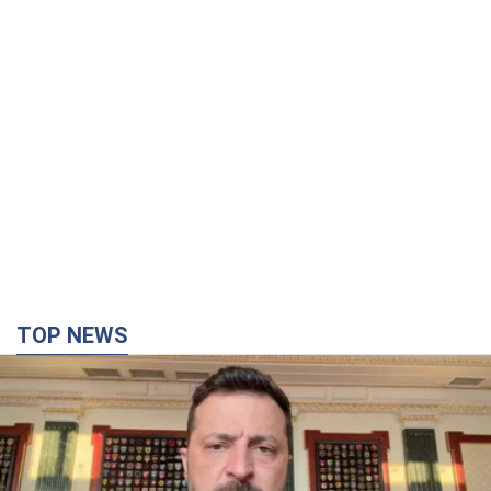
"Защита нашей жизни": Зеленский об
антибаллистической системе FREYJA,
санкциях против России и поддержке аграриев.
Видео
Европейские партнеры присоединяются к совместному
проекту
4 часа назад
52,0 т.
"Балистика убивает людей": Сикорский призвал