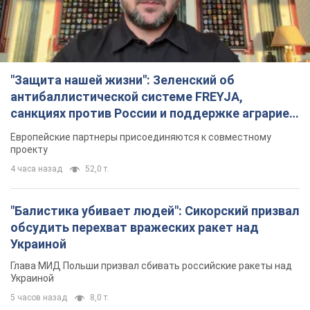
обсудить перехват вражеских ракет над
Украиной
Глава МИД Польши призвал сбивать российские ракеты над
Украиной
5 часов назад
8,0 т.
Россия нанесла удар с помощью дрона по
немецкому судну в Чёрном море у Одессы:
подробности
Во время эвакуации экипажа российские террористы
нанесли еще один удар беспилотником по судну
3 часа назад
2,4 т.