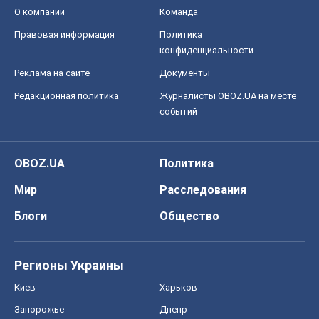
Регионы Украины
Киев
Харьков
Запорожье
Днепр
Черкассы
Спорт
Футбол
Баскетбол
Хоккей
Бокс
Формула-1
Моя школа
ГДЗ
Учебники
Онлайн уроки
ДПА