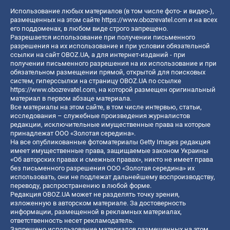
Использование любых материалов (в том числе фото- и видео-),
размещенных на этом сайте
https://www.obozrevatel.com
и на всех
его поддоменах, в любом виде строго запрещено.
Разрешается использование при получении письменного
разрешения на их использование и при условии обязательной
ссылки на сайт OBOZ.UA, а для интернет-изданий - при
получении письменного разрешения на их использование и при
обязательном размещении прямой, открытой для поисковых
систем, гиперссылки на страницу OBOZ.UA по ссылке
https://www.obozrevatel.com
, на которой размещен оригинальный
материал в первом абзаце материала.
Все материалы на этом сайте, в том числе интервью, статьи,
исследования – служебные произведения журналистов
редакции, исключительные имущественные права на которые
принадлежат ООО «Золотая середина».
На все опубликованные фотоматериалы Getty Images редакция
имеет имущественные права, защищаемые законом Украины
«Об авторских правах и смежных правах», никто не имеет права
без письменного разрешения ООО «Золотая середина» их
использовать, они не подлежат дальнейшему воспроизводству,
переводу, распространению в любой форме.
Редакция OBOZ.UA может не разделять точку зрения,
изложенную в авторском материале. За достоверность
информации, размещенной в рекламных материалах,
ответственность несет рекламодатель.
Запрещено использование материалов размещенных на этом