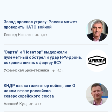
Запад проспал угрозу: Россия может
проверить НАТО войной
Леонид Невзлин
4,8 т.
"Варта" и "Новатор" выдержали
пулеметный обстрел и удар FPV-дрона,
сохранив жизнь офицеру ВСУ
Украинская Бронетехника
4,0 т.
КНДР как катализатор войны, или О
новом этапе российско-
северокорейского союза
Алексей Кущ
4,1 т.