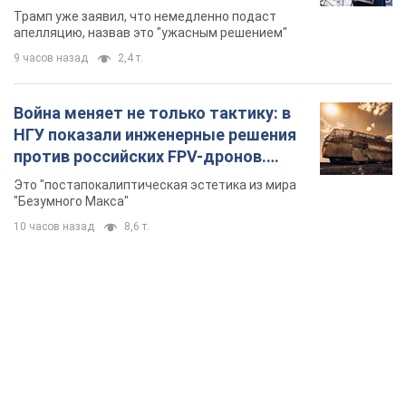
бального зала стоимостью 400 млн
Трамп уже заявил, что немедленно подаст
долларов
апелляцию, назвав это "ужасным решением"
9 часов назад
2,4 т.
Война меняет не только тактику: в
НГУ показали инженерные решения
против российских FPV-дронов.
Фото
Это "постапокалиптическая эстетика из мира
"Безумного Макса"
10 часов назад
8,6 т.