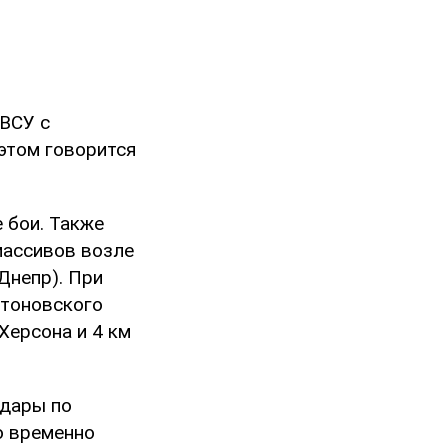
 ВСУ с
этом говорится
 бои. Также
массивов возле
Днепр). При
нтоновского
Херсона и 4 км
удары по
о временно