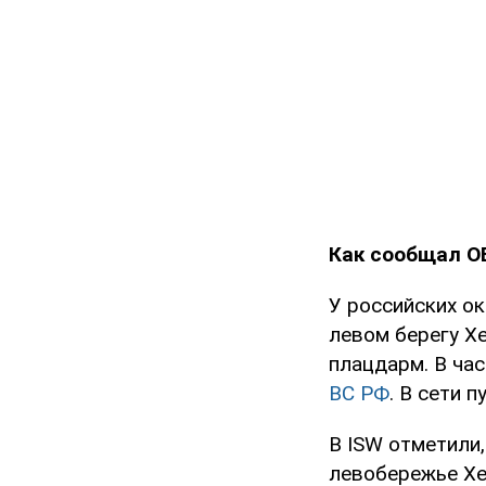
Как сообщал O
У российских ок
левом берегу Х
плацдарм. В ча
ВС РФ
. В сети 
В ISW отметили
левобережье Хер