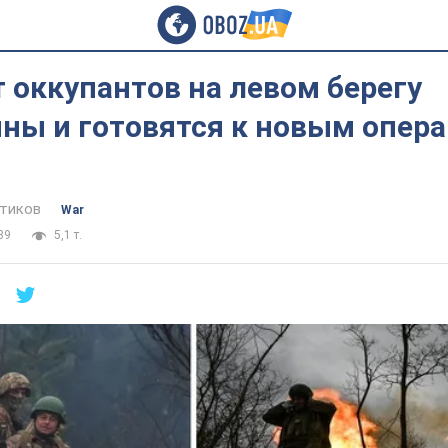
 оккупантов на левом берегу
ны и готовятся к новым опер
тиков
War
39
5,1 т.