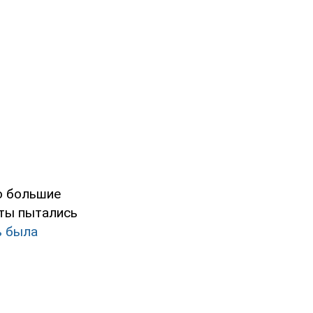
о большие
нты пытались
ь была