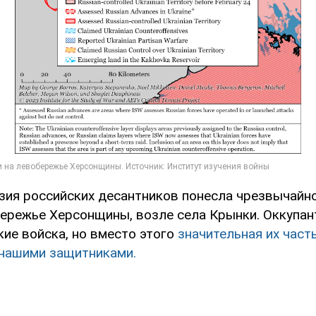
зия российских десантников понесла чрезвычайн
бережье Херсонщины, возле села Крынки. Оккупа
кие войска, но вместо этого
значительная их част
нашими защитниками.