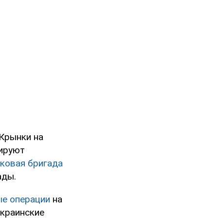
 Крынки на
ируют
ковая бригада
ады.
ые операции
на
украинские