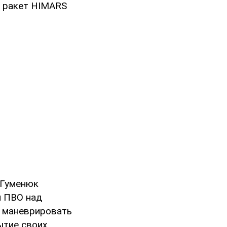
5 ракет HIMARS
 Гуменюк
й ПВО над
 маневрировать
ытие своих