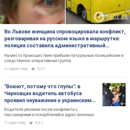
Во Львове женщина спровоцировала конфликт,
разговаривая на русском языке в маршрутке:
полиция составила административный
протокол. Видео
На место происшествия прибыли патрульные полицейские и
следственно-оперативная группа
4 години тому
8,3 т.
"Воюют, потому что глупы": в
Черновцах водитель автобуса
проявил неуважение к украинским
военным и поплатился за это.
Водителя уволили после конфликта с
Видео
пассажирами и оскорблений в адрес военных
7 годин тому
8,0 т.