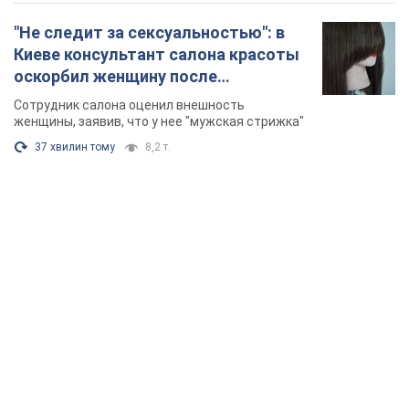
"Не следит за сексуальностью": в
Киеве консультант салона красоты
оскорбил женщину после
химиотерапии, разгорелся скандал.
Сотрудник салона оценил внешность
Фото
женщины, заявив, что у нее "мужская стрижка"
37 хвилин тому
8,2 т.