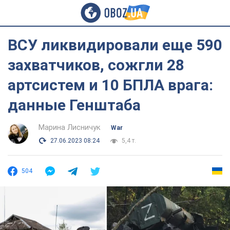
ВСУ ликвидировали еще 590
захватчиков, сожгли 28
артсистем и 10 БПЛА врага:
данные Генштаба
Марина Лисничук
War
27.06.2023 08:24
5,4 т.
504