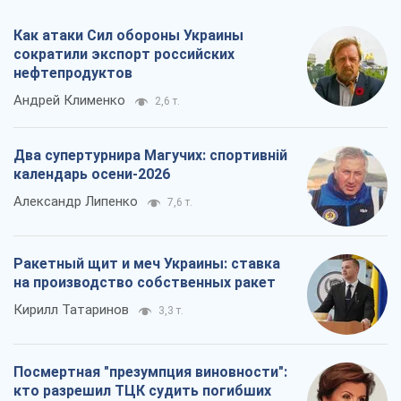
Как атаки Сил обороны Украины
сократили экспорт российских
нефтепродуктов
Андрей Клименко
2,6 т.
Два супертурнира Магучих: спортивній
календарь осени-2026
Александр Липенко
7,6 т.
Ракетный щит и меч Украины: ставка
на производство собственных ракет
Кирилл Татаринов
3,3 т.
Посмертная "презумпция виновности":
кто разрешил ТЦК судить погибших