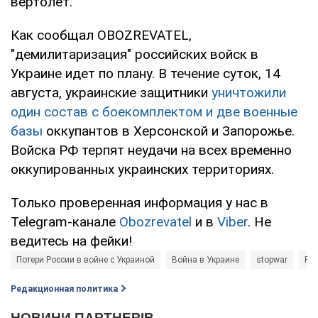
вертолет.
Как сообщал OBOZREVATEL,
"демилитаризация" российских войск в
Украине идет по плану. В течение суток, 14
августа, украинские защитники
уничтожили
один состав с боекомплектом и две военные
базы
оккупантов в Херсонской и Запорожье.
Войска РФ терпят неудачи на всех временно
оккупированных украинских территориях.
Только проверенная информация у нас в
Telegram-канале
Obozrevatel
и в
Viber
. Не
ведитесь на фейки!
Потери России в войне с Украиной
Война в Украине
stopwar
Рос
Редакционная политика