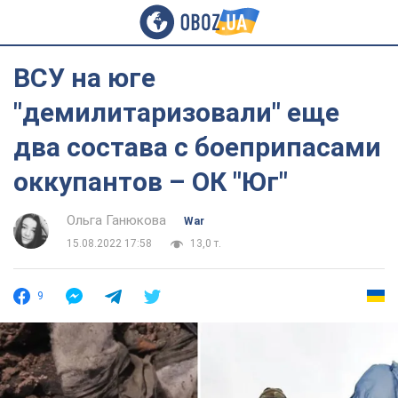
ВСУ на юге
"демилитаризовали" еще
два состава с боеприпасами
оккупантов – ОК "Юг"
Ольга Ганюкова
War
15.08.2022 17:58
13,0 т.
9