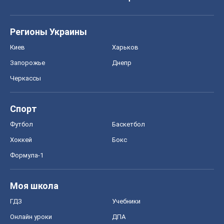
Хоккей
Бокс
Формула-1
Моя школа
ГДЗ
Учебники
Онлайн уроки
ДПА
ЗНО
НМТ
СНГ решебники
Авто
Тест Драйв
Электромобили
Акции
Сервис
Food Oboz