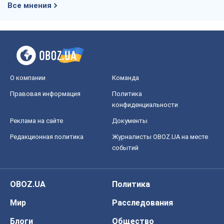
Редакционная политика
Журналисты OBOZ.UA на месте
событий
OBOZ.UA
Политика
Мир
Расследования
Блоги
Общество
Регионы Украины
Киев
Харьков
Запорожье
Днепр
Черкассы
Спорт
Футбол
Баскетбол