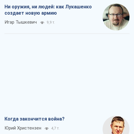
Когда закончится война?
Юрий Христензен
4,7 т.
Украина вступила в состояние
экономического кризиса. Есть ли свет
в конце туннеля?
Вадим Денисенко
4,0 т.
Чей будет Крым, тот и победит (NSJ), а
украинских футбольных чиновников
могут назвать убийцами