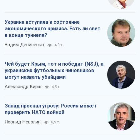
Александр Кирш
4,5 т.
Запад проспал угрозу: Россия может
проверить НАТО войной
Леонид Невзлин
6,9 т.
Все мнения
О компании
Команда
Правовая информация
Политика
конфиденциальности
Реклама на сайте
Документы