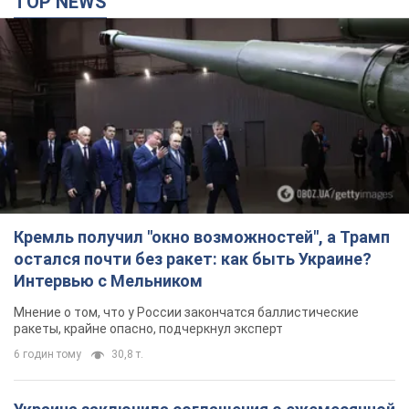
остался почти без ракет: как быть Украине?
Интервью с Мельником
Мнение о том, что у России закончатся баллистические
ракеты, крайне опасно, подчеркнул эксперт
6 годин тому
30,8 т.
Украина заключила соглашения о ежемесячной
поставке ракет для системы Patriot из США:
Зеленский раскрыл подробности
Киев также ведет активные переговоры с европейскими
партнерами
4 години тому
15,5 т.
Заботилась об учениках и поддерживала
учителей: в результате удара РФ по Киевской
области погибли директор киевского лицея, её
муж и внук