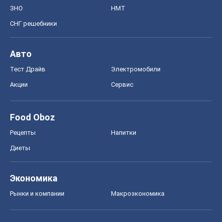
Рецепты
Напитки
Диеты
Экономика
Рынки и компании
Mакроэкономика
MedOboz
Новости медицины
MAMACLUB
Шоу
Афиша
Сплетни
Красота
Мода
Женский Журнал