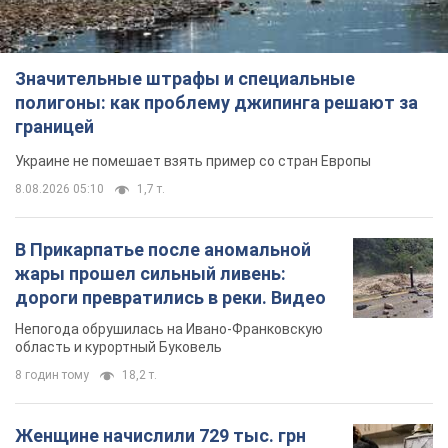
жары прошел сильный ливень:
дороги превратились в реки. Видео
Непогода обрушилась на Ивано-Франковскую
область и курортный Буковель
8 годин тому
18,2 т.
Женщине начислили 729 тыс. грн
долга за газ из-за показаний
неисправного счетчика: судья
вынес неожиданное решение
Нужно ли платить долг из-за доначисления
3 години тому
30,2 т.