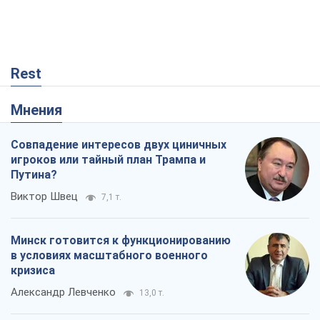
Виктор Швец
7,1 т.
Минск готовится к функционированию
в условиях масштабного военного
кризиса
Александр Левченко
13,0 т.
Ни оружия, ни людей: как Лукашенко
создает новую армию
Игар Тышкевич
9,9 т.