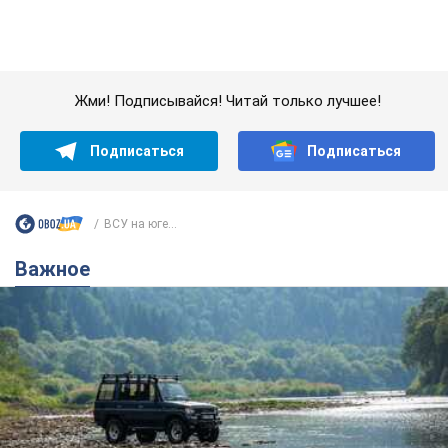
Важное
Значительные штрафы и специальные
полигоны: как проблему джипинга решают за
границей
Украине не помешает взять пример со стран Европы
8.08.2026 05:10
1,7 т.
В Прикарпатье после аномальной