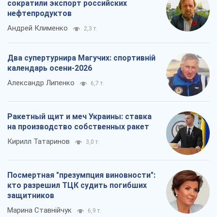
сократили экспорт российских
нефтепродуктов
Андрей Клименко
2,3 т.
Два супертурнира Магучих: спортивній
календарь осени-2026
Александр Липенко
6,7 т.
Ракетный щит и меч Украины: ставка
на производство собственных ракет
Кирилл Татаринов
3,0 т.
Посмертная "презумпция виновности":
кто разрешил ТЦК судить погибших
защитников
Марина Ставнійчук
6,9 т.