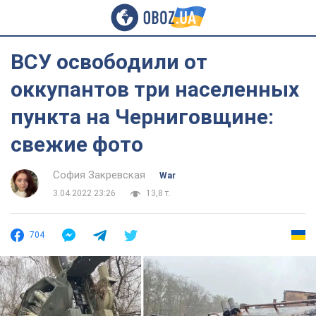
ВСУ освободили от
оккупантов три населенных
пункта на Черниговщине:
свежие фото
София Закревская
War
3.04.2022 23:26
13,8 т.
704