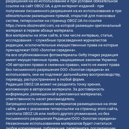
разрешения на их использование и при условии обязательной
ссылки на сайт OBOZ.UA, а для интернет-изданий - при
получении письменного разрешения на их использование и при
обязательном размещении прямой, открытой для поисковых
систем, гиперссылки на страницу OBOZ.UA по ссылке
https://www.obozrevatel.com
, на которой размещен оригинальный
материал в первом абзаце материала.
Все материалы на этом сайте, в том числе интервью, статьи,
исследования – служебные произведения журналистов
редакции, исключительные имущественные права на которые
принадлежат ООО «Золотая середина».
На все опубликованные фотоматериалы Getty Images редакция
имеет имущественные права, защищаемые законом Украины
«Об авторских правах и смежных правах», никто не имеет права
без письменного разрешения ООО «Золотая середина» их
использовать, они не подлежат дальнейшему воспроизводству,
переводу, распространению в любой форме.
Редакция OBOZ.UA может не разделять точку зрения,
изложенную в авторском материале. За достоверность
информации, размещенной в рекламных материалах,
ответственность несет рекламодатель.
Запрещено использование материалов размещенных на этом
сайте, даже с указанием гиперссылки на страницу этого сайта,
логотипа OBOZ.UA или любого другого упоминания, но без
письменного разрешения Редакции/ООО «Золотая середина»
Незаконным использованием материалов будет считаться:
любое копирование, публикация, перепечатка, последующее