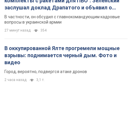
комплекты с ракетами для ПВО": Зеленский
заслушал доклад Драпатого и объявил о
новых мерах
В частности, он обсудил с главнокомандующим кадровые
вопросы в украинской армии
27 минут назад
354
В оккупированной Ялте прогремели мощные
взрывы: поднимается черный дым. Фото и
видео
Город, вероятно, подвергся атаке дронов
2 часа назад
3,1 т.