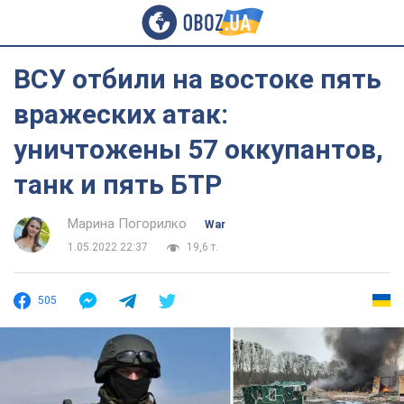
ВСУ отбили на востоке пять
вражеских атак:
уничтожены 57 оккупантов,
танк и пять БТР
Марина Погорилко
War
1.05.2022 22:37
19,6 т.
505