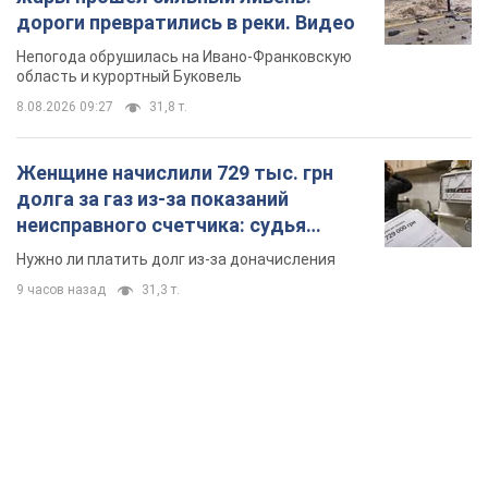
дороги превратились в реки. Видео
Непогода обрушилась на Ивано-Франковскую
область и курортный Буковель
8.08.2026 09:27
31,8 т.
Женщине начислили 729 тыс. грн
долга за газ из-за показаний
неисправного счетчика: судья
вынес неожиданное решение
Нужно ли платить долг из-за доначисления
9 часов назад
31,3 т.