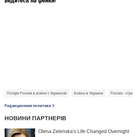
ведитесь на фейки!
Потери России в войне с Украиной
Война в Украине
Россия - страна
Редакционная политика