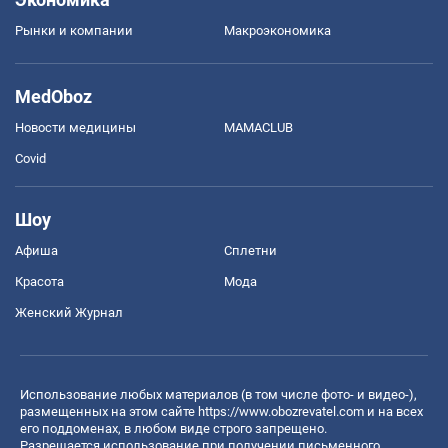
Рынки и компании
Mакроэкономика
MedOboz
Новости медицины
MAMACLUB
Covid
Шоу
Афиша
Сплетни
Красота
Мода
Женский Журнал
Использование любых материалов (в том числе фото- и видео-),
размещенных на этом сайте
https://www.obozrevatel.com
и на всех
его поддоменах, в любом виде строго запрещено.
Разрешается использование при получении письменного