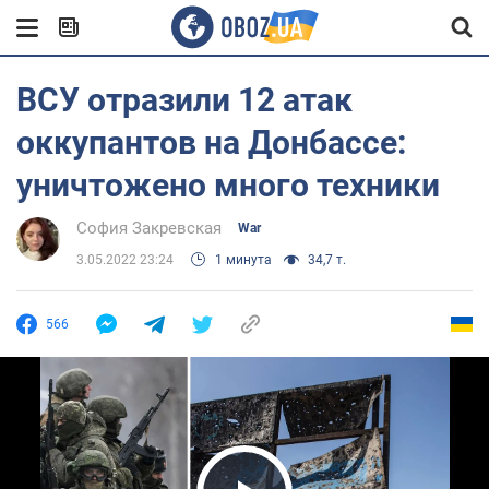
ВСУ отразили 12 атак
оккупантов на Донбассе:
уничтожено много техники
София Закревская
War
3.05.2022 23:24
1 минута
34,7 т.
566