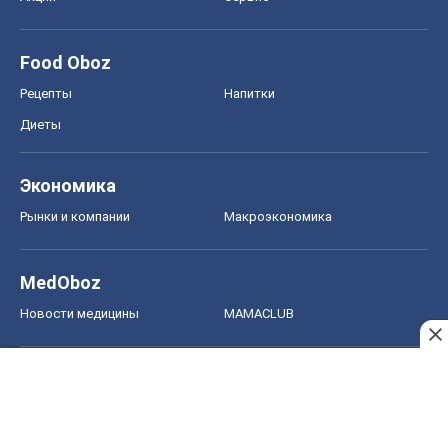
Food Oboz
Рецепты
Напитки
Диеты
Экономика
Рынки и компании
Mакроэкономика
MedOboz
Новости медицины
MAMACLUB
Шоу
Афиша
Сплетни
Красота
Мода