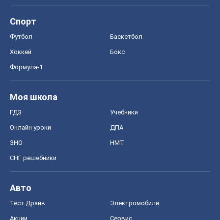
Спорт
Футбол
Баскетбол
Хоккей
Бокс
Формула-1
Моя школа
ГДЗ
Учебники
Онлайн уроки
ДПА
ЗНО
НМТ
СНГ решебники
Авто
Тест Драйв
Электромобили
Акции
Сервис