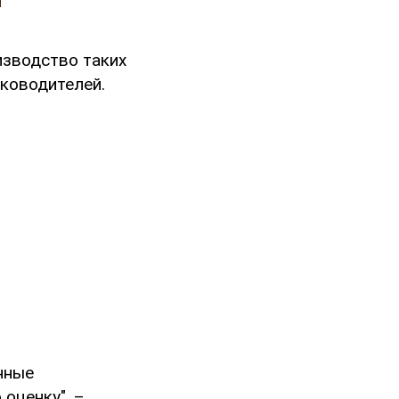
изводство таких
ководителей.
нные
 оценку", –