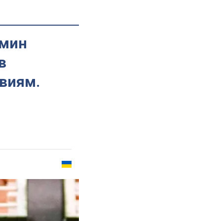
 мин
в
твиям.