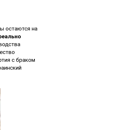
ны остаются на
реально
водства
чество
ртия с браком
раинский