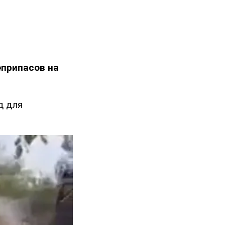
еприпасов на
д для