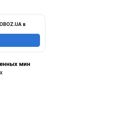
 OBOZ.UA в
венных мин
х