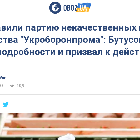
авили партию некачественных
тва "Укроборонпрома": Бутусо
одробности и призвал к дейс
War
38
10,9 т.