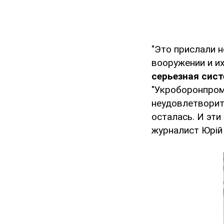
"Это прислали н
вооружении и их
серьезная сис
"Укроборонпрома
неудовлетворите
осталась. И эти
журналист Юрій