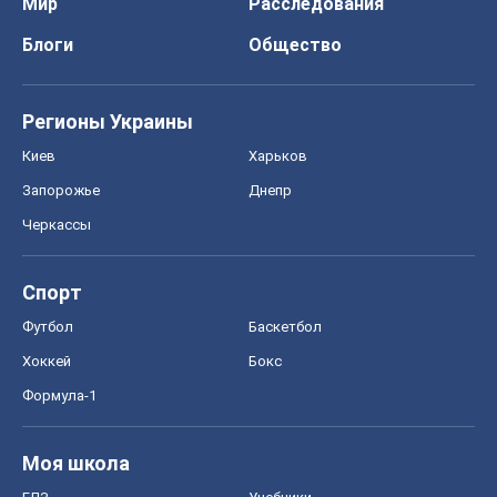
Хоккей
Бокс
Формула-1
Моя школа
ГДЗ
Учебники
Онлайн уроки
ДПА
ЗНО
НМТ
СНГ решебники
Авто
Тест Драйв
Электромобили
Акции
Сервис
Food Oboz
Рецепты
Напитки