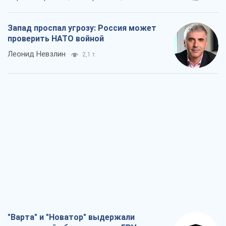
"Варта" и "Новатор" выдержали
пулеметный обстрел и удар FPV-дрона,
сохранив жизнь офицеру ВСУ
Украинская Бронетехника
2,4 т.
КНДР как катализатор войны, или О
новом этапе российско-
северокорейского союза
Алексей Кущ
2,6 т.
Выход в элиту ЧМ и триумф "Сокола":
что происходит в украинском хоккее
Александр Липенко
933