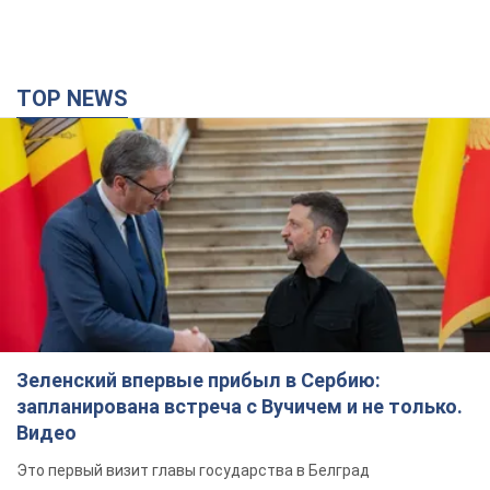
Зеленский впервые прибыл в Сербию:
запланирована встреча с Вучичем и не только.
Видео
Это первый визит главы государства в Белград
3 години тому
41,4 т.
"Верните Федорова": в городах Украины уже
23-й день подряд проходят массовые митинги
с плакатами. Фото и видео
Участники акций продолжают серию ежедневных протестов
2 години тому
1,3 т.
Сенат США одобрил законопроект Грэма о
санкциях против России: что дальше
Документ предусматривает новые экономические
ограничения