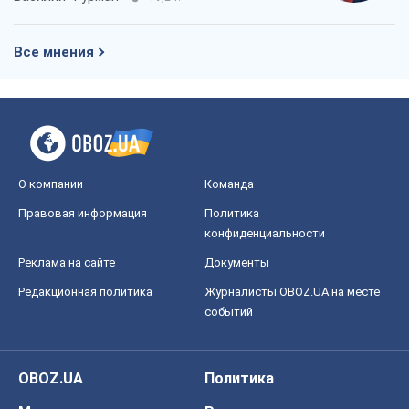
событий
OBOZ.UA
Политика
Мир
Расследования
Блоги
Общество
Регионы Украины
Киев
Харьков
Запорожье
Днепр
Черкассы
Спорт
Футбол
Баскетбол