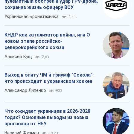
Что ожидает украинцев в 2026-2028
годах? Основные выводы из новых
прогнозов от НБУ
Василий Фурман
19,2 т.
Все мнения
О компании
Команда
Правовая информация
Политика
конфиденциальности
Реклама на сайте
Документы
Редакционная политика
Журналисты OBOZ.UA на месте