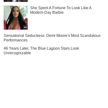
Подпишись на Telegram-канал и посмотри, что будет
дальше!
Подписаться
Подписаться
ВСУ продолжают вычищать...
Важное