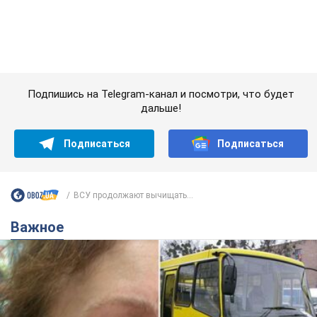
Во Львове женщина спровоцировала конфликт,
разговаривая на русском языке в маршрутке:
полиция составила административный
протокол. Видео
На место происшествия прибыли патрульные полицейские и
следственно-оперативная группа
4 години тому
7,8 т.
"Воюют, потому что глупы": в