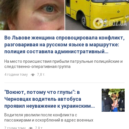
Черновцах водитель автобуса
проявил неуважение к украинским
военным и поплатился за это.
Водителя уволили после конфликта с
Видео
пассажирами и оскорблений в адрес военных
7 годин тому
7,8 т.
"Не следит за сексуальностью": в
Киеве консультант салона красоты
оскорбил женщину после
химиотерапии, разгорелся скандал.
Сотрудник салона оценил внешность
Фото
женщины, заявив, что у нее "мужская стрижка"
6 хвилин тому
7,3 т.