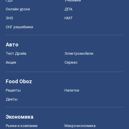
Диеты
Экономика
Рынки и компании
Mакроэкономика
MedOboz
Новости медицины
MAMACLUB
Шоу
Афиша
Сплетни
Красота
Мода
Женский Журнал