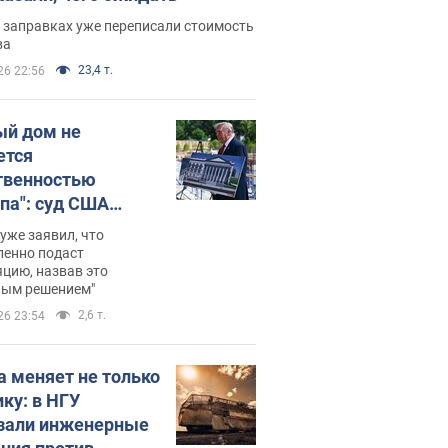
 заправках уже переписали стоимость
ва
23,4 т.
26 22:56
ый дом не
ется
твенностью
па": суд США
становил
уже заявил, что
ительство
ленно подаст
цию, назвав это
ного зала
ным решением"
мостью 400 млн
2,6 т.
26 23:54
аров
а меняет не только
ику: в НГУ
зали инженерные