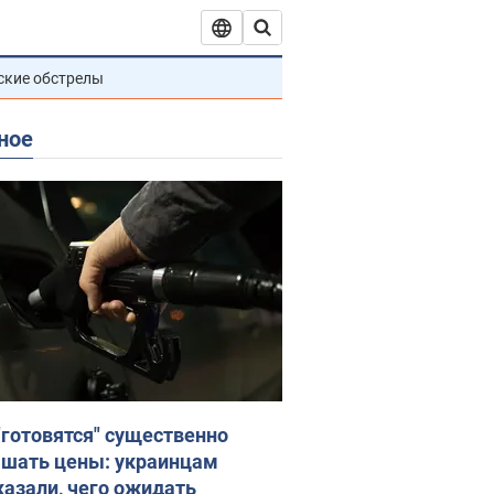
ские обстрелы
ное
"готовятся" существенно
шать цены: украинцам
казали, чего ожидать