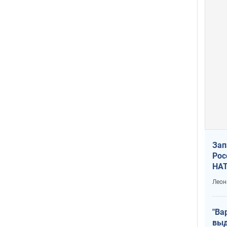
Зап
Рос
НАТ
Леон
"Ва
выд