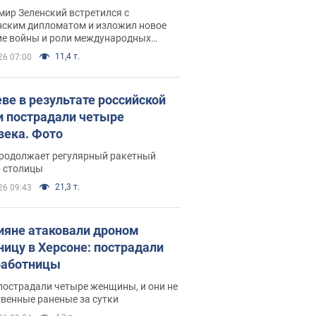
рвью с Безсмертным
ир Зеленский встретился с
нским дипломатом и изложил новое
ие войны и роли международных
ров в борьбе с Россией
11,4 т.
26 07:00
еве в результате российской
и пострадали четыре
века. Фото
продолжает регулярный ракетный
р столицы
21,3 т.
26 09:43
ияне атаковали дроном
ницу в Херсоне: пострадали
аботницы
пострадали четыре женщины, и они не
венные раненые за сутки