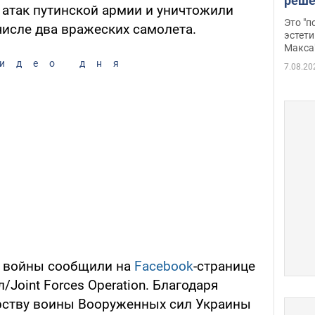
реше
1 атак путинской армии и уничтожили
росс
Это "
 числе два вражеских самолета.
дрон
эстети
Макса
идео дня
7.08.20
ня войны сообщили на
Facebook
-странице
Joint Forces Operation. Благодаря
рству воины Вооруженных сил Украины