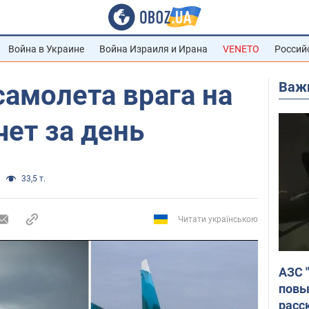
Война в Украине
Война Израиля и Ирана
VENETO
Россий
Важ
самолета врага на
чет за день
33,5 т.
Читати українською
АЗС 
повы
расс