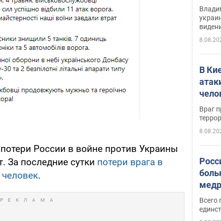
Инте
Владим
украи
виден
партне
8.08.20
В Ки
атак
чело
Враг 
терро
8.08.20
потери России в войне против Украины
Росс
т. За последние сутки
потери врага в
боль
 человек
.
медр
Всего 
единст