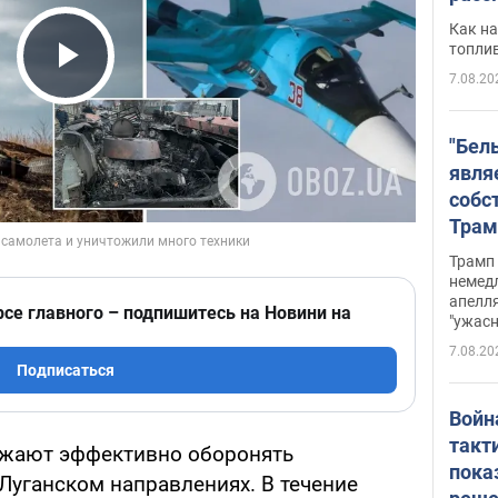
Как на
топли
7.08.20
Play Video
"Бел
явля
собс
Трам
прио
Трамп 
стро
немед
апелля
баль
рсе главного – подпишитесь на Новини на
"ужас
стои
7.08.20
долл
Подписаться
Войн
такт
жают эффективно оборонять
пока
Луганском направлениях. В течение