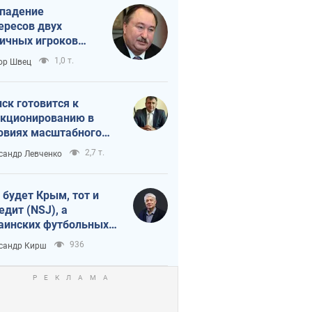
падение
ересов двух
ичных игроков
 тайный план
1,0 т.
ор Швец
мпа и Путина?
ск готовится к
кционированию в
овиях масштабного
нного кризиса
2,7 т.
сандр Левченко
 будет Крым, тот и
едит (NSJ), а
аинских футбольных
овников могут
936
сандр Кирш
вать убийцами