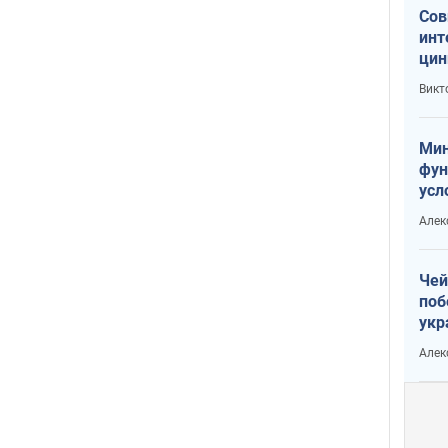
Сов
инт
цин
или
Викт
Тра
Мин
фун
усл
вое
Алек
Чей
поб
укр
чин
Алек
наз