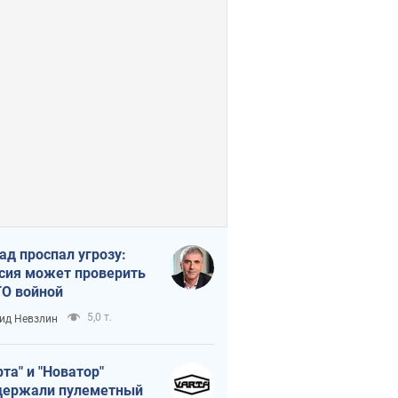
ад проспал угрозу:
сия может проверить
О войной
5,0 т.
ид Невзлин
рта" и "Новатор"
ержали пулеметный