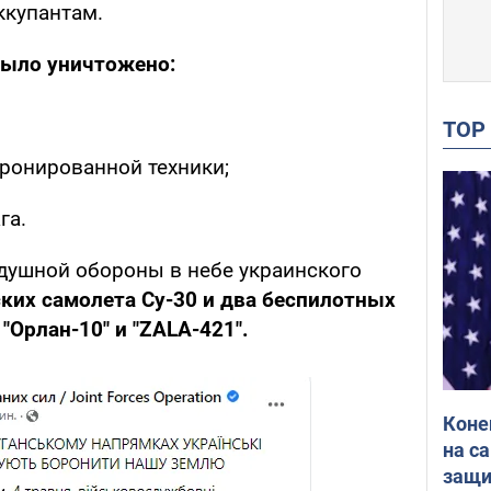
ккупантам.
ыло уничтожено:
TO
ронированной техники;
га.
душной обороны в небе украинского
ких самолета Су-30 и два беспилотных
"Орлан-10" и "ZALA-421".
Коне
на с
защи