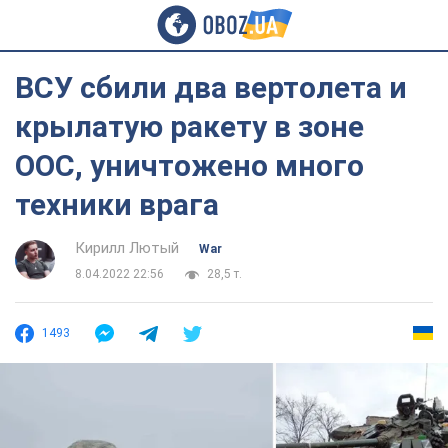
ВСУ сбили два вертолета и
крылатую ракету в зоне
ООС, уничтожено много
техники врага
Кирилл Лютый
War
8.04.2022 22:56
28,5 т.
1493