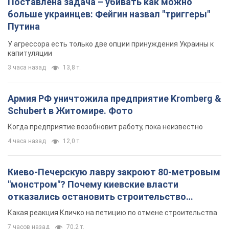
Поставлена задача – убивать как можно
больше украинцев: Фейгин назвал "триггеры"
Путина
У агрессора есть только две опции принуждения Украины к
капитуляции
3 часа назад
13,8 т.
Армия РФ уничтожила предприятие Kromberg &
Schubert в Житомире. Фото
Когда предприятие возобновит работу, пока неизвестно
4 часа назад
12,0 т.
Киево-Печерскую лавру закроют 80-метровым
"монстром"? Почему киевские власти
отказались остановить строительство
небоскреба "московского верующего"
Какая реакция Кличко на петицию по отмене строительства
7 часов назад
70,2 т.