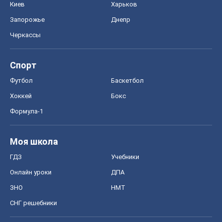
Киев
Харьков
Запорожье
Днепр
Черкассы
Спорт
Футбол
Баскетбол
Хоккей
Бокс
Формула-1
Моя школа
ГДЗ
Учебники
Онлайн уроки
ДПА
ЗНО
НМТ
СНГ решебники