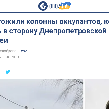
тожили колонны оккупантов, 
 в сторону Днепропетровской
леи
Белоброва
War
5
73,5 т.