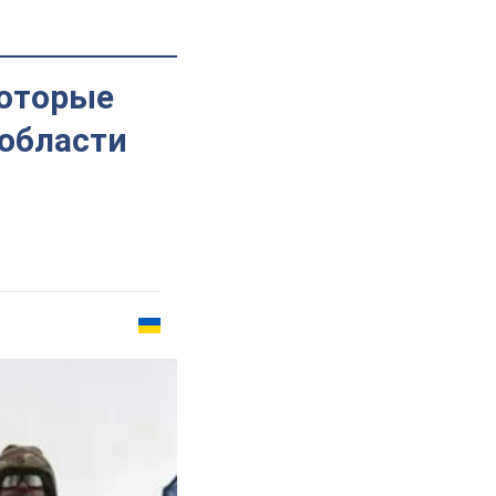
которые
 области