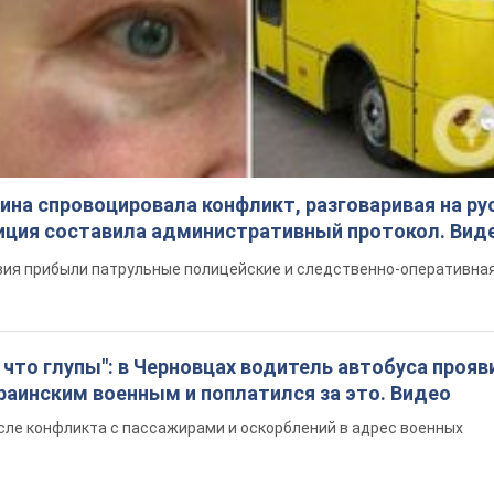
на спровоцировала конфликт, разговаривая на ру
иция составила административный протокол. Вид
ия прибыли патрульные полицейские и следственно-оперативная
что глупы": в Черновцах водитель автобуса прояв
раинским военным и поплатился за это. Видео
сле конфликта с пассажирами и оскорблений в адрес военных