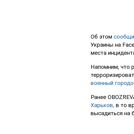
Об этом
сообщи
Украины на Fac
места инцидента
Напомним, что 
терроризироват
военный городо
Ранее OBOZREVA
Харьков,
в то в
высадиться на б