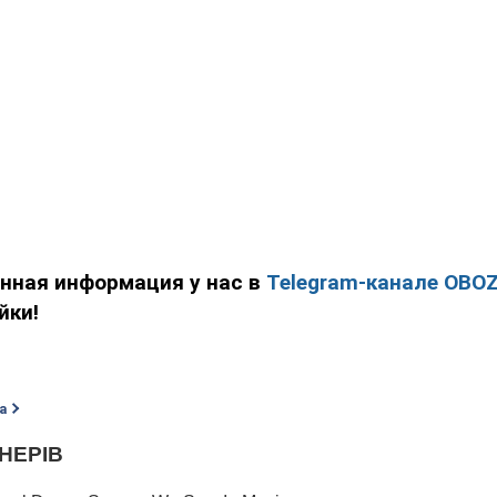
енная информация у нас в
Telegram-канале OBO
йки!
а