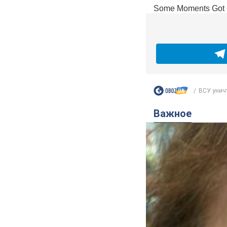
ВСУ унич
Важное