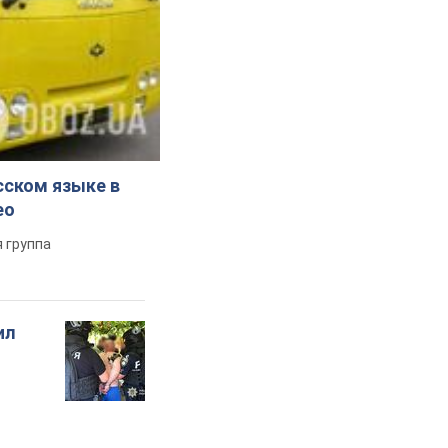
сском языке в
ео
 группа
ил