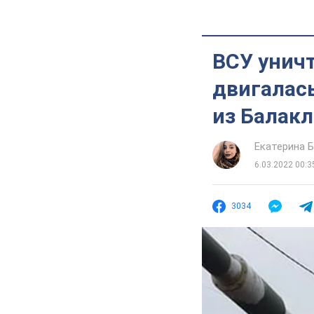
ВСУ унич
двигалась
из Балак
Екатерина 
6.03.2022 00:3
3034