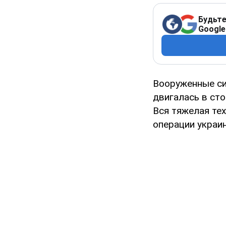
Будьте
Google
Вооруженные си
двигалась в ст
Вся тяжелая те
операции украи