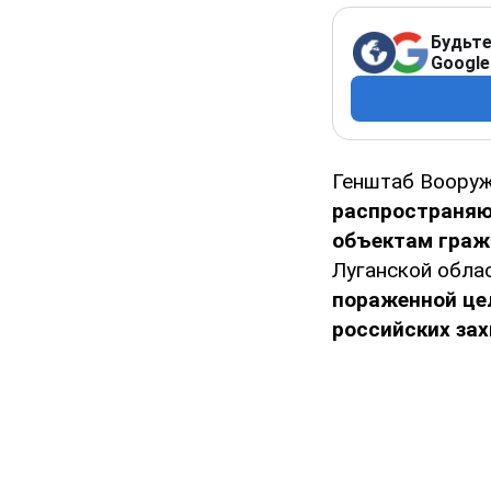
Будьте
Google
Генштаб Воору
распространяю
объектам граж
Луганской облас
пораженной це
российских за