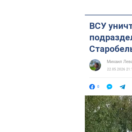
ВСУ унич
подразде
Старобел
Михаил Лев
22.05.2026 21:
0