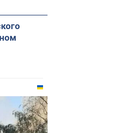
ского
нном