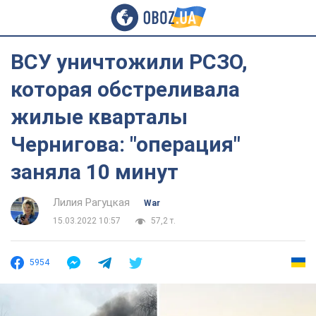
ВСУ уничтожили РСЗО,
которая обстреливала
жилые кварталы
Чернигова: "операция"
заняла 10 минут
Лилия Рагуцкая
War
15.03.2022 10:57
57,2 т.
5954