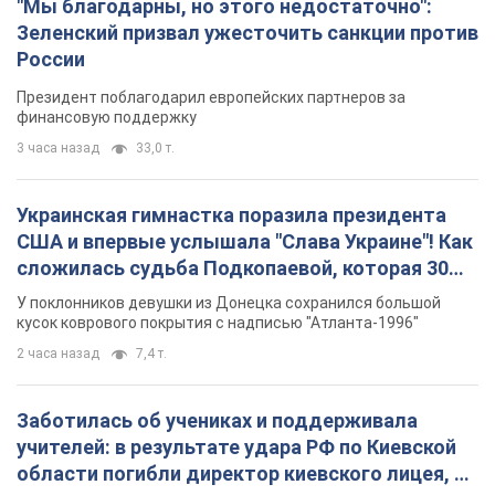
"Мы благодарны, но этого недостаточно":
Зеленский призвал ужесточить санкции против
России
Президент поблагодарил европейских партнеров за
финансовую поддержку
3 часа назад
33,0 т.
Украинская гимнастка поразила президента
США и впервые услышала "Слава Украине"! Как
сложилась судьба Подкопаевой, которая 30
лет назад завоевала "золото" Олимпиады
У поклонников девушки из Донецка сохранился большой
кусок коврового покрытия с надписью "Атланта-1996"
2 часа назад
7,4 т.
Заботилась об учениках и поддерживала
учителей: в результате удара РФ по Киевской
области погибли директор киевского лицея, её