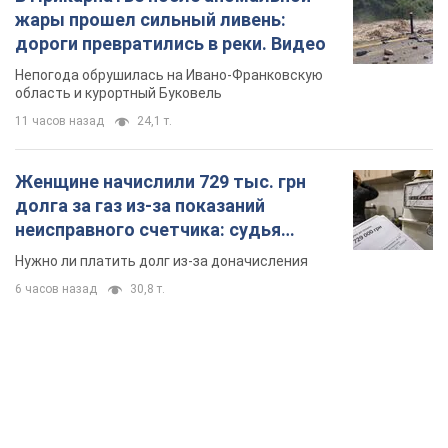
жары прошел сильный ливень:
дороги превратились в реки. Видео
Непогода обрушилась на Ивано-Франковскую
область и курортный Буковель
11 часов назад
24,1 т.
Женщине начислили 729 тыс. грн
долга за газ из-за показаний
неисправного счетчика: судья
вынес неожиданное решение
Нужно ли платить долг из-за доначисления
6 часов назад
30,8 т.