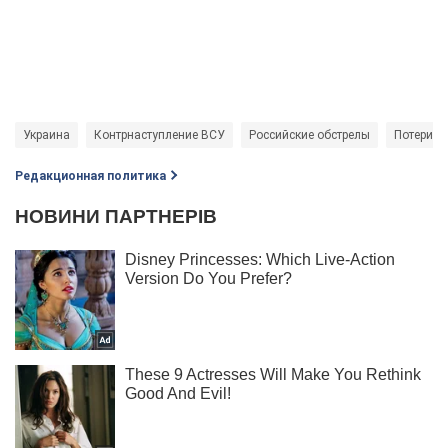
Украина
Контрнаступление ВСУ
Российские обстрелы
Потери Р
Редакционная политика