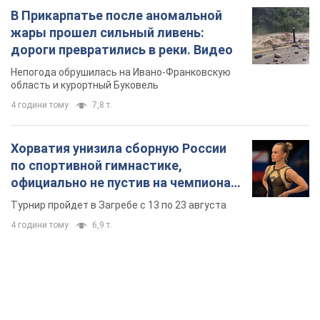
В Прикарпатье после аномальной
жары прошел сильный ливень:
дороги превратились в реки. Видео
Непогода обрушилась на Ивано-Франковскую
область и курортный Буковель
4 години тому
7,8 т.
Хорватия унизила сборную России
по спортивной гимнастике,
официально не пустив на чемпионат
Европы основных спортсменов
Турнир пройдет в Загребе с 13 по 23 августа
4 години тому
6,9 т.