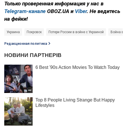
Только
проверенная информация у нас в
Telegram-канале
OBOZ.UA и
Viber
. Не ведитесь
на фейки!
Украина
Покровск
Потери России в войне с Украиной
Война в У
Редакционная политика