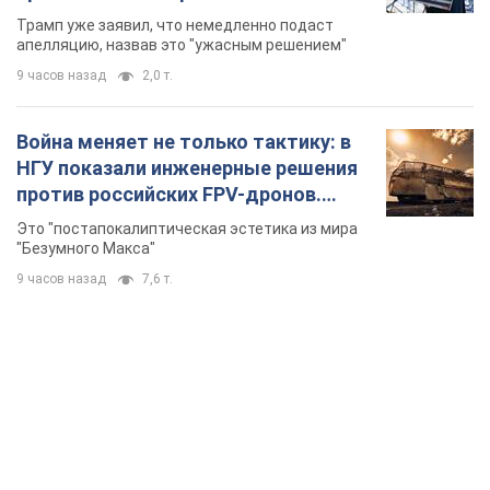
бального зала стоимостью 400 млн
Трамп уже заявил, что немедленно подаст
долларов
апелляцию, назвав это "ужасным решением"
9 часов назад
2,0 т.
Война меняет не только тактику: в
НГУ показали инженерные решения
против российских FPV-дронов.
Фото
Это "постапокалиптическая эстетика из мира
"Безумного Макса"
9 часов назад
7,6 т.