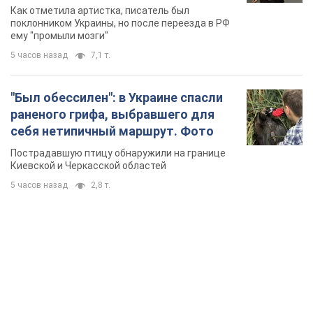
русского не знал, а теперь хочет
Как отметила артистка, писатель был
геноцида украинцев
поклонником Украины, но после переезда в РФ
ему "промыли мозги"
5 часов назад
7,1 т.
"Был обессилен": в Украине спасли
раненого грифа, выбравшего для
себя нетипичный маршрут. Фото
Пострадавшую птицу обнаружили на границе
Киевской и Черкасской областей
5 часов назад
2,8 т.