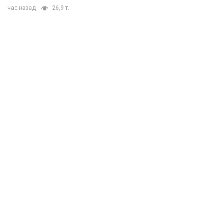
час назад
26,9 т.