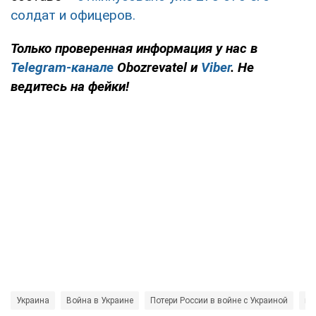
солдат и офицеров.
Только
проверенная информация у нас в
Telegram-канале
Obozrevatel и
Viber
. Не
ведитесь на фейки!
Украина
Война в Украине
Потери России в войне с Украиной
вз