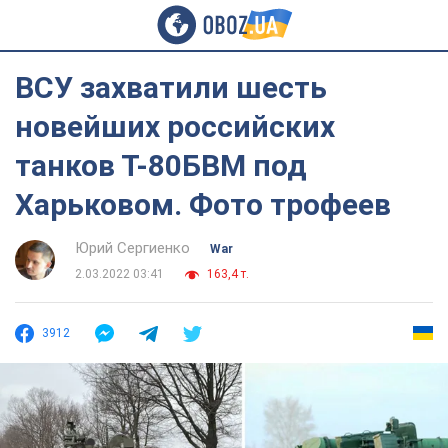
ВСУ захватили шесть
новейших российских
танков Т-80БВМ под
Харьковом. Фото трофеев
Юрий Сергиенко
War
2.03.2022 03:41
163,4 т.
3912