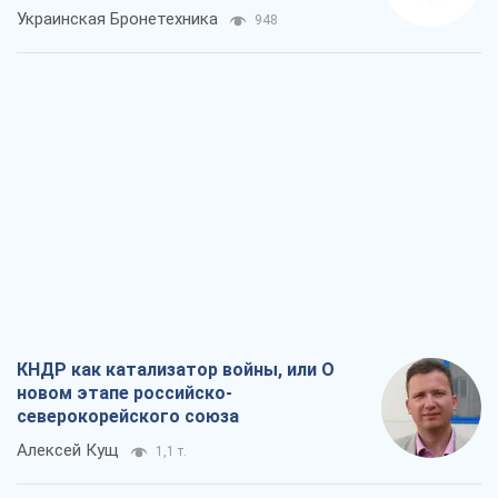
КНДР как катализатор войны, или О
новом этапе российско-
северокорейского союза
Алексей Кущ
1,1 т.
Выход в элиту ЧМ и триумф "Сокола":
что происходит в украинском хоккее
Александр Липенко
474
Что ожидает украинцев в 2026-2028
годах? Основные выводы из новых
прогнозов от НБУ
Василий Фурман
10,5 т.
Результат ударов по НПЗ России