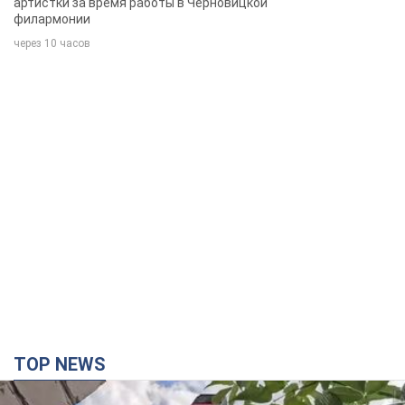
TOP NEWS
Третий армейский корпус создает для
российских оккупантов на Лиманском
направлении критический дискомфорт: как это