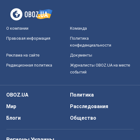
OBOZ.UA
Политика
Мир
Расследования
Блоги
Общество
Регионы Украины
Киев
Харьков
Запорожье
Днепр
Черкассы
Спорт
Футбол
Баскетбол
Хоккей
Бокс
Формула-1