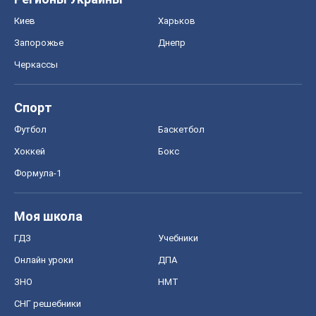
Моя школа
ГДЗ
Учебники
Онлайн уроки
ДПА
ЗНО
НМТ
СНГ решебники
Авто
Тест Драйв
Электромобили
Акции
Сервис
Food Oboz
Рецепты
Напитки
Диеты