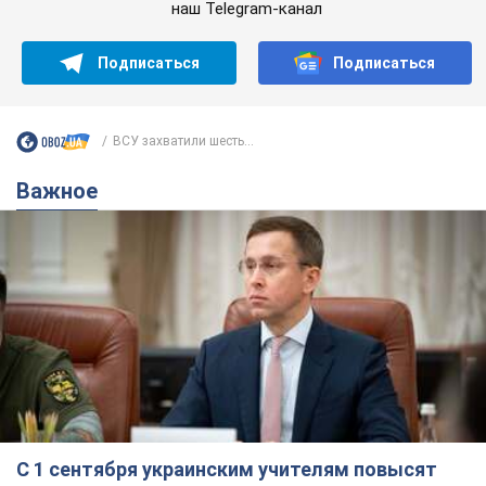
С 1 сентября украинским учителям повысят
зарплаты: Корецкий раскрыл подробности
Одновременно с повышением зарплат педагогам
правительство объявило об увеличении студенческих
стипендий
7.08.2026 00:29
12,0 т.
Сколько баллистических ракет
перехватила украинская ПВО в
июле: в Минобороны назвали цифру
Украинская ПВО работала в условиях
дефицита ракет-перехватчиков