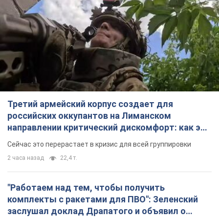
удалось
Сейчас это перерастает в кризис для всей группировки
2 часа назад
22,4 т.
"Работаем над тем, чтобы получить
комплекты с ракетами для ПВО": Зеленский
заслушал доклад Драпатого и объявил о
новых мерах
В частности, он обсудил с главнокомандующим кадровые
вопросы в украинской армии
4 часа назад
3,4 т.
В оккупированной Ялте прогремели мощные
взрывы: поднимается черный дым. Фото и
видео
Город, вероятно, подвергся атаке дронов
5 часов назад
6,3 т.