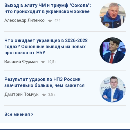
значительно больше, чем кажется
Дмитрий Томчук
3,5 т.
Все мнения
О компании
Команда
Правовая информация
Политика
конфиденциальности
Реклама на сайте
Документы
Редакционная политика
Журналисты OBOZ.UA на месте
событий