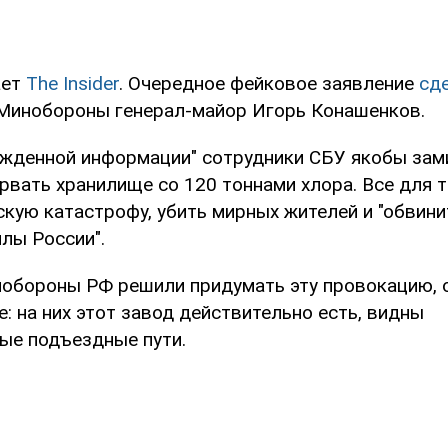
ает
The Insider
. Очередное фейковое заявление
сд
Минобороны генерал-майор Игорь Конашенков.
ржденной информации" сотрудники СБУ якобы зам
рвать хранилище со 120 тоннами хлора. Все для т
скую катастрофу, убить мирных жителей и "обвини
лы России".
нобороны РФ решили придумать эту провокацию,
e: на них этот завод действительно есть, видны
е подъездные пути.