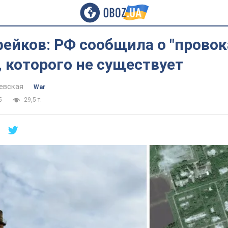
фейков: РФ сообщила о "прово
, которого не существует
евская
War
5
29,5 т.