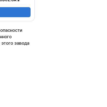
зопасности
нного
 этого завода