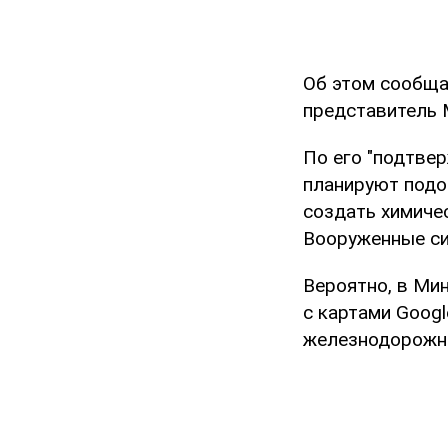
Об этом сообщ
представитель 
По его "подтве
планируют подо
создать химиче
Вооруженные си
Вероятно, в Ми
с картами Googl
железнодорожны