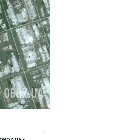
 OBOZ.UA в