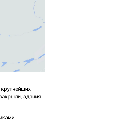
з крупнейших
закрыли, здания
мками: