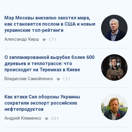
Владислав Самойленко
1,7 т.
Как атаки Сил обороны Украины
сократили экспорт российских
нефтепродуктов
Андрей Клименко
3,5 т.
Два супертурнира Магучих: спортивній
календарь осени-2026
Александр Липенко
11,0 т.
Все мнения