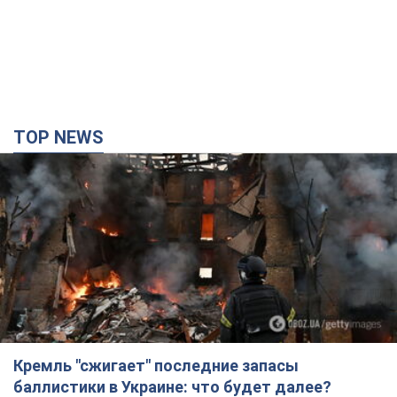
Кремль "сжигает" последние запасы
баллистики в Украине: что будет далее?
Интервью с Шарпом
В июле страна-агрессор установила "рекорд" по количеству
запущенных по Украине баллистических ракет
4 часа назад
46,8 т.
В Екатеринбурге атакован склад Wildberries:
есть попадания, поднялся дым. Фото и видео
Россиянам не помогла даже работа ПВО
4 часа назад
8,9 т.