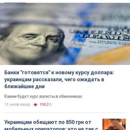
украинцам рассказали, чего ожидать в
ближайшие дни
Каким будет курс валюты в обменниках
12 часов назад
150,2 т.
Украинцам обещают по 850 грн от
мобильных операторов: что не так с
этими сообщениями
Как не попасть в ловушку мошенников
6.08.2026 21:02
15,0 т.
Самый дорогой футболист
"Динамо" забил "Карабаху" уже на
10-й минуте матча. Видео
Поединок проходит в Польше
6.08.2026 20:48
6,4 т.