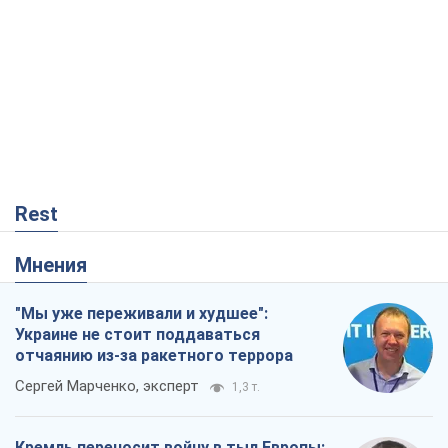
Мнения
"Мы уже переживали и худшее":
Украине не стоит поддаваться
отчаянию из-за ракетного террора
Сергей Марченко, эксперт
1,3 т.
Кремль переносит войну в тыл Европы:
под угрозой критическая логистика
Виктор Ягун
12,4 т.
Ответ на украинофобию – не
полонофобия, а сильное украинское
государство
Николай Княжицкий
114