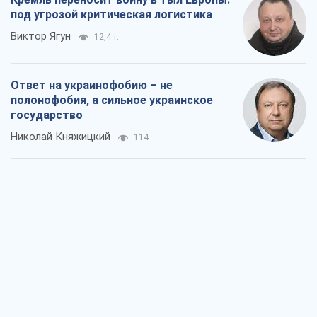
Мэр Москвы внезапно захотел мира,
как становятся послом в США и новые
украинские топ-рейтинги
Александр Кирш
1,7 т.
О запланированной вырубке более 600
деревьев и теплотрассе: что
происходит на Теремках в Киеве