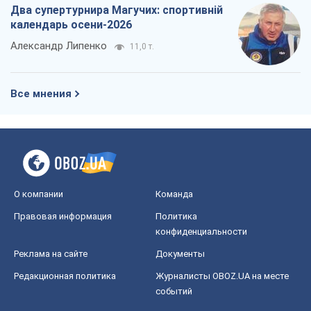
О компании
Команда
Правовая информация
Политика
конфиденциальности
Реклама на сайте
Документы
Редакционная политика
Журналисты OBOZ.UA на месте
событий
OBOZ.UA
Политика
Мир
Расследования
Блоги
Общество
Регионы Украины
Киев
Харьков
Запорожье
Днепр