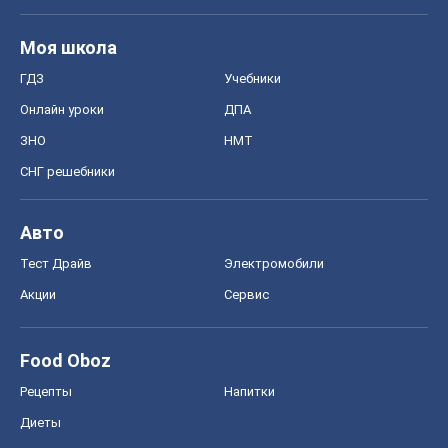
Тест Драйв
Электромобили
Акции
Сервис
Food Oboz
Рецепты
Напитки
Диеты
Экономика
Рынки и компании
Mакроэкономика
MedOboz
Новости медицины
MAMACLUB
Шоу