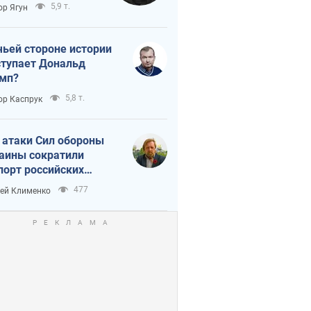
тическая
5,9 т.
ор Ягун
истика
чьей стороне истории
тупает Дональд
мп?
5,8 т.
ор Каспрук
 атаки Сил обороны
аины сократили
порт российских
тепродуктов
477
ей Клименко