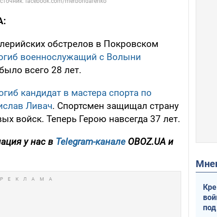
A:
иллерийских обстрелов в Покровском
огиб военнослужащий с Волыни
 было всего 28 лет.
огиб кандидат в мастера спорта по
ислав Ливач
. Спортсмен защищал страну
ых войск. Теперь Герою навсегда 37 лет.
ация у нас в
Telegram-канале
OBOZ.UA и
Мн
Кре
вой
под