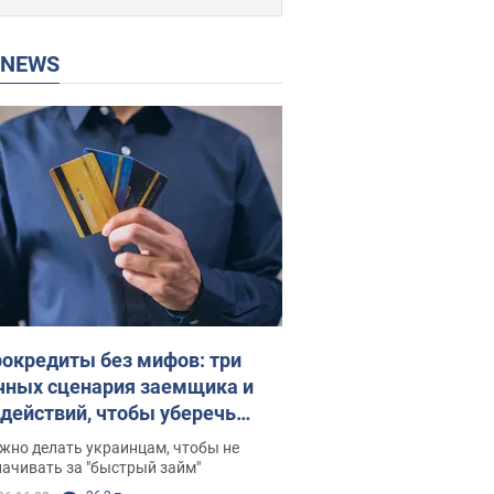
P NEWS
окредиты без мифов: три
чных сценария заемщика и
 действий, чтобы уберечь
 деньги
жно делать украинцам, чтобы не
ачивать за "быстрый займ"