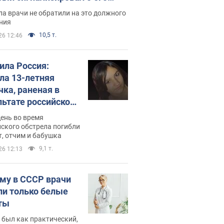
ессивном" раке
а врачи не обратили на это должного
ния
10,5 т.
26 12:46
била Россия:
ла 13-летняя
чка, раненая в
льтате российской
и на Сумскую
день во время
сть. Фото
ского обстрела погибли
т, отчим и бабушка
9,1 т.
26 12:13
му в СССР врачи
ли только белые
ты
 был как практический,