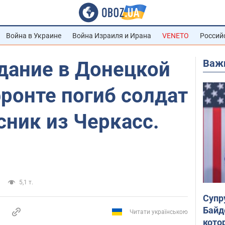
Война в Украине
Война Израиля и Ирана
VENETO
Россий
Важ
дание в Донецкой
фронте погиб солдат
ник из Черкасс.
5,1 т.
Супр
Байд
Читати українською
кото