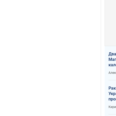
Два
Маг
кал
Алек
Рак
Укр
про
соб
Кири