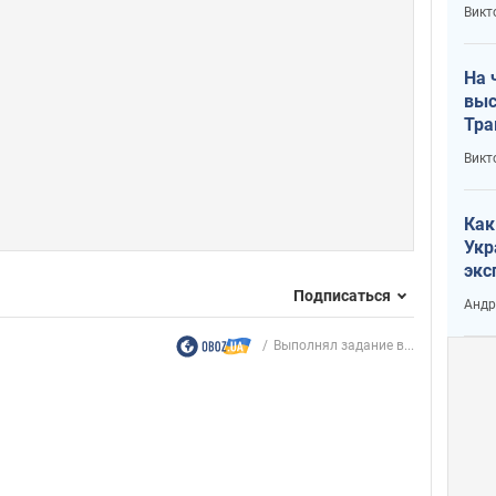
кри
Викт
лог
На 
выс
Тра
Викт
Как
Укр
экс
неф
Подписаться
Андр
Выполнял задание в...