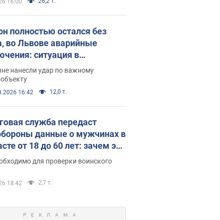
26,2 т.
26 16:00
он полностью остался без
а, во Львове аварийные
ючения: ситуация в
госистеме 6 августа
яне нанесли удар по важному
ообъекту
12,0 т.
8.2026 16:42
говая служба передаст
бороны данные о мужчинах в
сте от 18 до 60 лет: зачем это
о
еобходимо для проверки воинского
2,7 т.
26 18:42