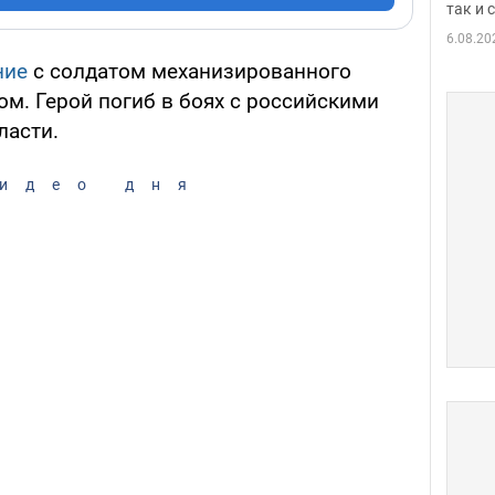
так и
6.08.20
ние
с солдатом механизированного
м. Герой погиб в боях с российскими
ласти.
идео дня