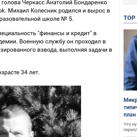
 голова Черкасс Анатолий Бондаренко
ok. Михаил Колесник родился и вырос в
TO
бразовательной школе № 5.
пециальность "финансы и кредит" в
демии. Военную службу он проходил в
зированного взвода, выполняя задачи в
зрасте 34 лет.
Микр
типи
план
свои
Что ну
перепл