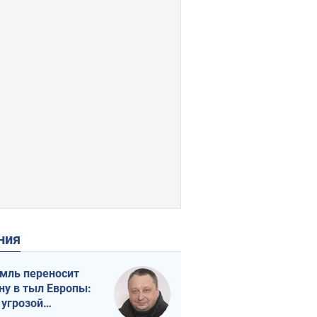
ения
мль переносит
ну в тыл Европы:
 угрозой