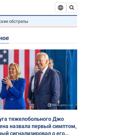
ские обстрелы
ное
уга тяжелобольного Джо
ена назвала первый симптом,
рый сигнализировал о его