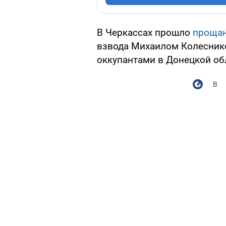
В Черкассах прошло
проща
взвода Михаилом Колеснико
оккупантами в Донецкой об
В