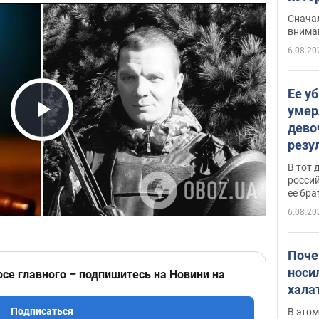
"агр
Сначал
внима
6.08.20
Ее у
умер
дево
Play Video
резу
атак
В тот 
обла
россий
ее бра
6.08.20
Поче
носи
рсе главного – подпишитесь на Новини на
хала
Подписаться
В этом