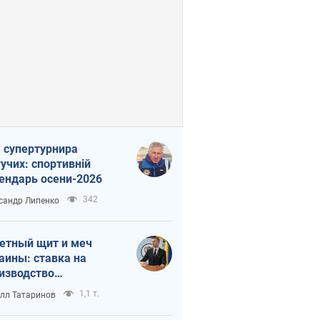
 супертурнира
учих: спортивній
ендарь осени-2026
342
сандр Липенко
етный щит и меч
аины: ставка на
изводство
ственных ракет
1,1 т.
лл Татаринов