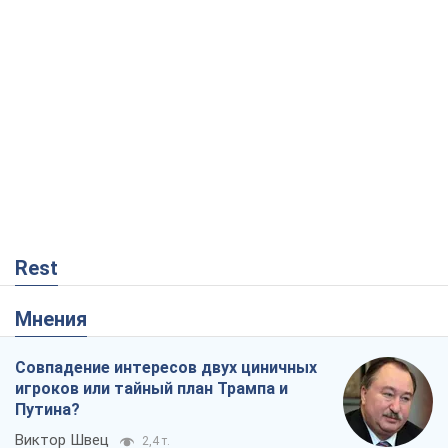
Rest
Мнения
Совпадение интересов двух циничных
игроков или тайный план Трампа и
Путина?
Виктор Швец
2,4 т.
Минск готовится к функционированию
в условиях масштабного военного
кризиса
Александр Левченко
4,4 т.
Когда закончится война?
Юрий Христензен
24