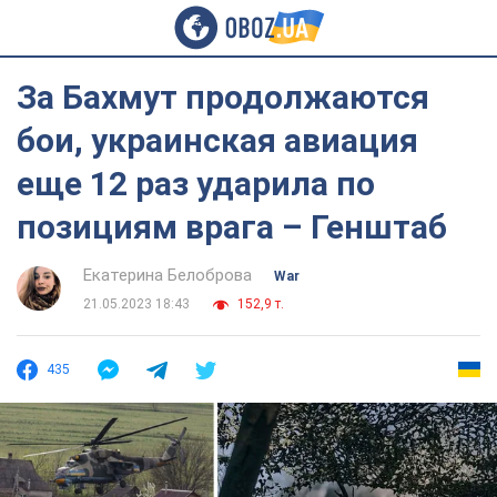
За Бахмут продолжаются
бои, украинская авиация
еще 12 раз ударила по
позициям врага – Генштаб
Екатерина Белоброва
War
21.05.2023 18:43
152,9 т.
435