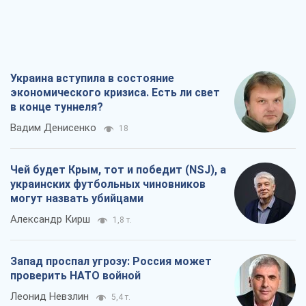
украинских футбольных чиновников
могут назвать убийцами
Александр Кирш
1,8 т.
Запад проспал угрозу: Россия может
проверить НАТО войной
Леонид Невзлин
5,4 т.
"Варта" и "Новатор" выдержали
пулеметный обстрел и удар FPV-дрона,
сохранив жизнь офицеру ВСУ
Украинская Бронетехника
4,4 т.
Все мнения