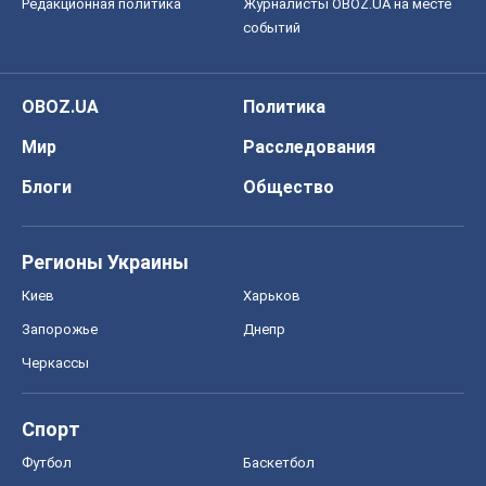
Киев
Харьков
Запорожье
Днепр
Черкассы
Спорт
Футбол
Баскетбол
Хоккей
Бокс
Формула-1
Моя школа
ГДЗ
Учебники
Онлайн уроки
ДПА
ЗНО
НМТ
СНГ решебники