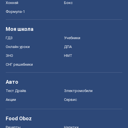
Авто
Тест Драйв
Электромобили
Акции
Сервис
Food Oboz
Рецепты
Напитки
Диеты
Экономика
Рынки и компании
Mакроэкономика
MedOboz
Новости медицины
MAMACLUB