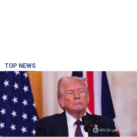
Конец эпохи "фактора Трампа": кто на самом
деле обеспечит Украине защиту от российской
баллистики. Интервью с Безсмертным
Владимир Зеленский встретился с украинским дипломатом и
изложил новое видение войны и роли международных
партнеров в борьбе с Россией
4 години тому
15,8 т.
В Киеве в результате российской атаки погиб
человек, пострадали четверо. Фото