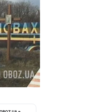
 OBOZ.UA в