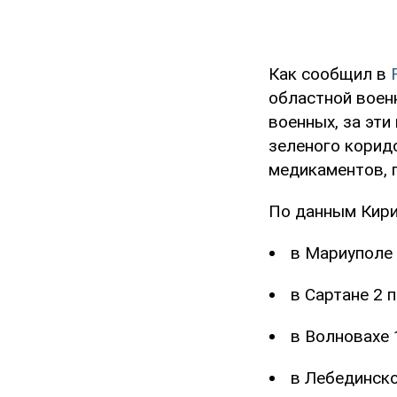
Как сообщил в
областной воен
военных, за эти
зеленого корид
медикаментов, п
По данным Кирил
в Мариуполе 
в Сартане 2 
в Волновахе 
в Лебединско