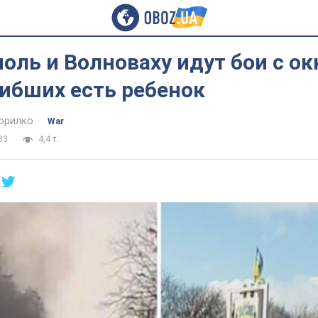
оль и Волноваху идут бои с о
ибших есть ребенок
орилко
War
33
4,4 т.