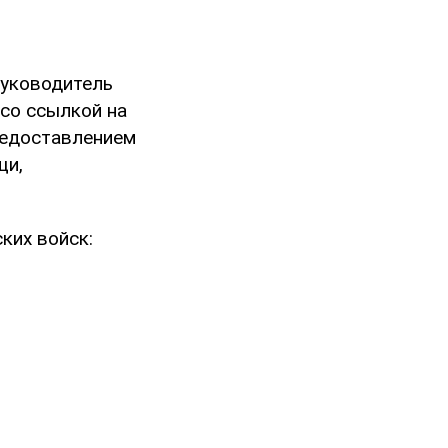
руководитель
со ссылкой на
предоставлением
щи,
ких войск: