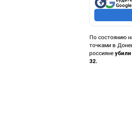
Google
По состоянию н
точками в Донец
россияне
убили
32.