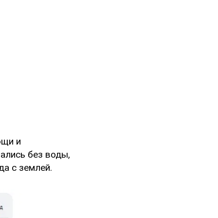
ощи и
ались без воды,
да с землей.