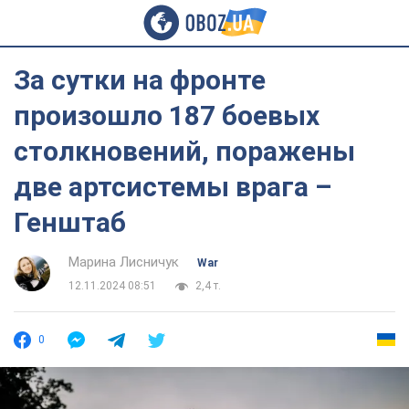
За сутки на фронте
произошло 187 боевых
столкновений, поражены
две артсистемы врага –
Генштаб
Марина Лисничук
War
12.11.2024 08:51
2,4 т.
0