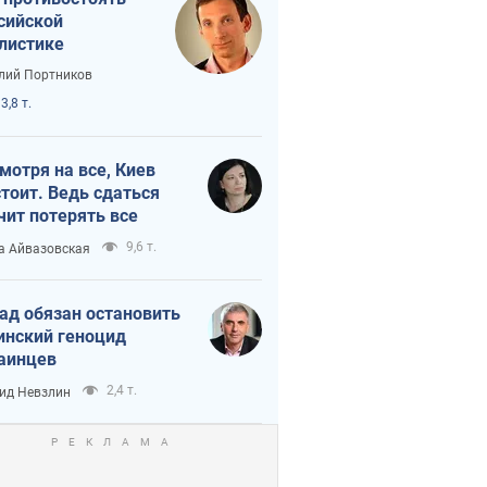
сийской
листике
лий Портников
3,8 т.
мотря на все, Киев
тоит. Ведь сдаться
чит потерять все
9,6 т.
а Айвазовская
ад обязан остановить
инский геноцид
аинцев
2,4 т.
ид Невзлин