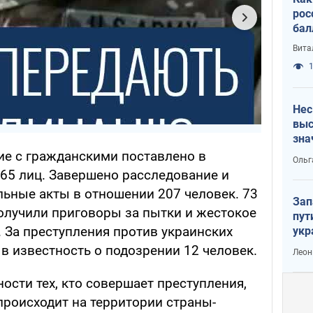
рос
бал
Вита
1
Нес
выс
зна
ие с гражданскими поставлено в
Ольг
265 лиц. Завершено расследование и
льные акты в отношении 207 человек. 73
Зап
олучили приговоры за пытки и жестокое
пут
 За преступления против украинских
укр
в известность о подозрении 12 человек.
Леон
ости тех, кто совершает преступления,
происходит на территории страны-