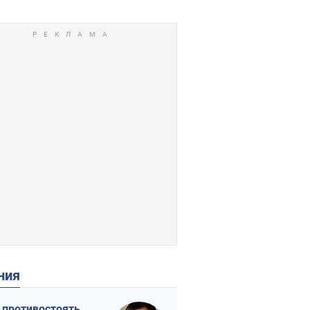
ения
 противостоять