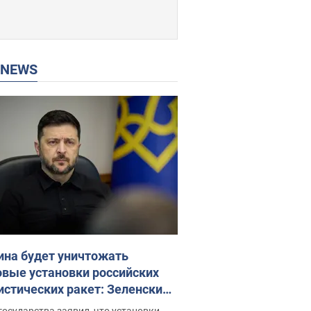
P NEWS
ина будет уничтожать
овые установки российских
истических ракет: Зеленский
ел заседание СНБО
государства заявил, что установки