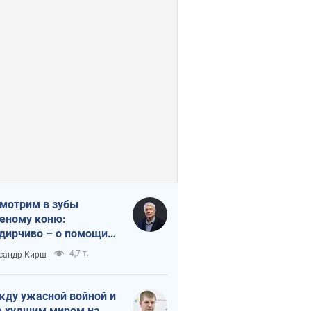
мотрим в зубы
еному коню:
дирчиво – о помощи
аине
4,7 т.
сандр Кирш
ду ужасной войной и
 худшим миром на