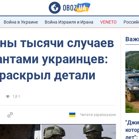
Война в Украине
Война Израиля и Ирана
VENETO
Россий
Важ
ны тысячи случаев
антами украинцев:
 раскрыл детали
1,8 т.
Читати українською
"Джи
кото
лет":