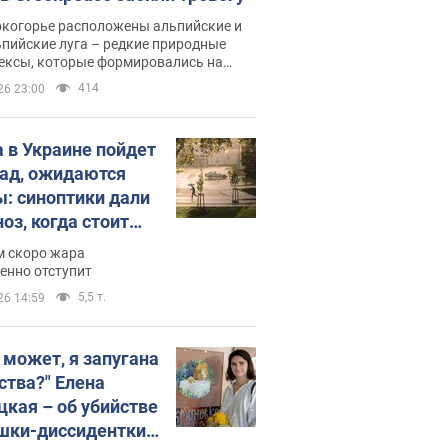
окогорье расположены альпийские и
пийские луга – редкие природные
ексы, которые формировались на
ении сотен лет
414
26 23:00
 в Украине пойдет
пад, ожидаются
ы: синоптики дали
оз, когда стоит
ать изменения
м скоро жара
ды
енно отступит
5,5 т.
26 14:59
, может, я запугана
ства?" Елена
цкая – об убийстве
шки-диссидентки