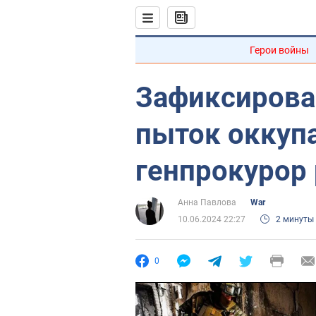
Герои войны
Зафиксирова
пыток оккуп
генпрокурор
Анна Павлова
War
10.06.2024 22:27
2 минуты
0