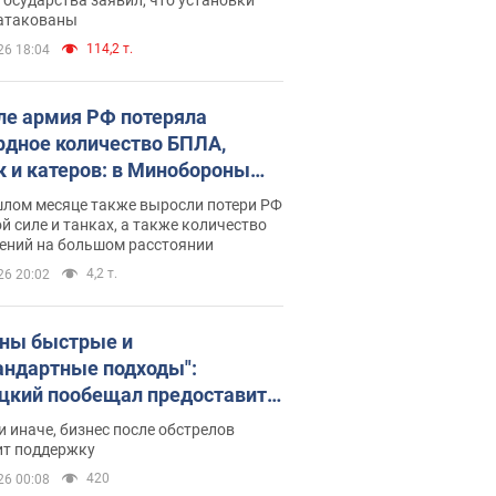
 атакованы
114,2 т.
26 18:04
ле армия РФ потеряла
рдное количество БПЛА,
к и катеров: в Минобороны
родовали статистику
шлом месяце также выросли потери РФ
й силе и танках, а также количество
ений на большом расстоянии
4,2 т.
26 20:02
ны быстрые и
андартные подходы":
цкий пообещал предоставить
есу приоритетный доступ к
и иначе, бизнес после обстрелов
щимся складским
ит поддержку
ещениям
420
26 00:08