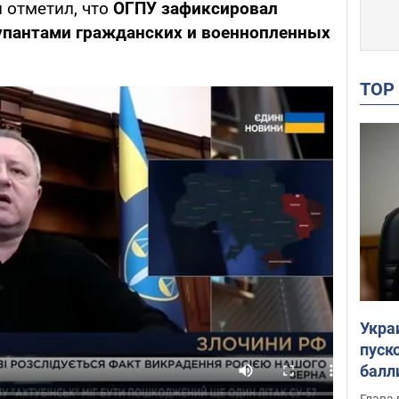
 отметил, что
ОГПУ зафиксировал
упантами гражданских и военнопленных
TO
Укра
пуск
балл
пров
Глава 