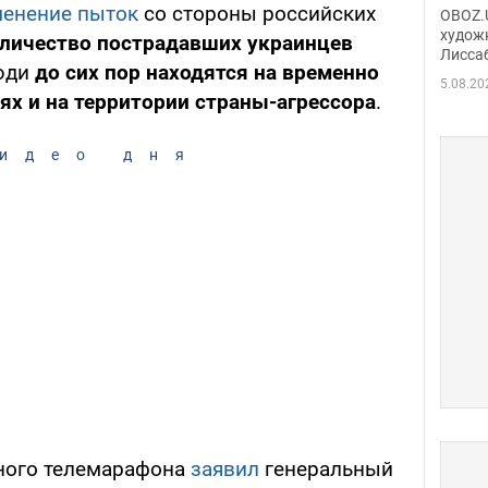
Аллы
енение пыток
со стороны российских
OBOZ.U
сына
худож
оличество пострадавших украинцев
Лисса
Порт
люди
до сих пор находятся на временно
деть
5.08.20
х и на территории страны-агрессора
.
идео дня
ьного телемарафона
заявил
генеральный