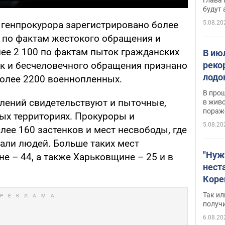
будут
5.08.20
генпрокурора зарегистрировано более
 по фактам жестокого обращения и
ее 2 100 по фактам пыток гражданских
В ию
реко
к и бесчеловечного обращения признано
лодо
более 2200 военнопленных.
обна
В про
плений свидетельствуют и пыточные,
в живо
пораж
ых территориях. Прокуроры и
5.08.20
ее 160 застенков и мест несвободы, где
али людей. Больше таких мест
"Нуж
е – 44, а также Харьковщине – 25 и в
нест
Коре
бизн
Так ил
имею
получ
пом
6.08.20