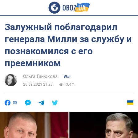
Залужный поблагодарил
генерала Милли за службу и
познакомился с его
преемником
Ольга Ганюкова
War
26.09.2023 21:23
3,4 т.
88