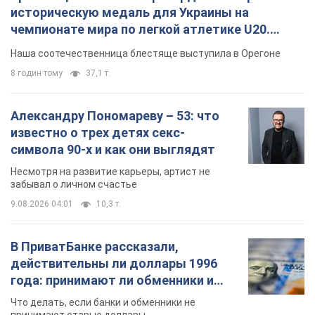
историческую медаль для Украины на
чемпионате мира по легкой атлетике U20.
Видео
Наша соотечественница блестяще выступила в Орегоне
8 годин тому
37,1 т.
Александру Пономареву – 53: что
известно о трех детях секс-
символа 90-х и как они выглядят
Несмотря на развитие карьеры, артист не
забывал о личном счастье
9.08.2026 04:01
10,3 т.
В ПриватБанке рассказали,
действительны ли доллары 1996
года: принимают ли обменники и
банки такие купюры
Что делать, если банки и обменники не