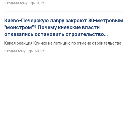
2 години тому
8,8 т.
Киево-Печерскую лавру закроют 80-метровым
"монстром"? Почему киевские власти
отказались остановить строительство
небоскреба "московского верующего"
Какая реакция Кличко на петицию по отмене строительства
5 годин тому
60,5 т.