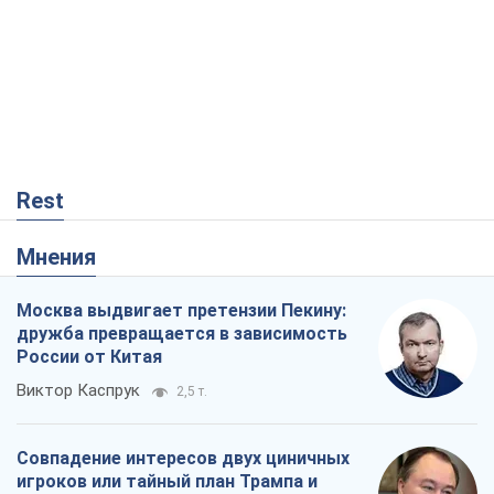
Москва выдвигает претензии Пекину:
дружба превращается в зависимость
России от Китая
Виктор Каспрук
2,5 т.
Совпадение интересов двух циничных
игроков или тайный план Трампа и
Путина?
Виктор Швец
15,2 т.
В плену собственных мифов: как
Константиновка стала главной
идеологической ловушкой для
российских оккупантов
Дмитрий Снегирев
561