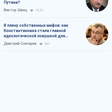
Рекрутинг: обновленный и, похоже,
полезный вражеский опыт, или
Диалектика требовательной трусости
Александр Кирш
783
Ни оружия, ни людей: как Лукашенко
создает новую армию
Игар Тышкевич
16,3 т.