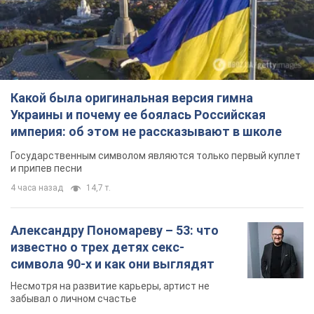
4 часа назад
14,7 т.
Александру Пономареву – 53: что
известно о трех детях секс-
символа 90-х и как они выглядят
Несмотря на развитие карьеры, артист не
забывал о личном счастье
9 часов назад
8,4 т.
В ПриватБанке рассказали,
действительны ли доллары 1996
года: принимают ли обменники и
банки такие купюры
Что делать, если банки и обменники не
принимают старые доллары
10 часов назад
74,8 т.