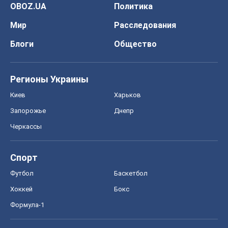
Спорт
Футбол
Баскетбол
Хоккей
Бокс
Формула-1
Моя школа
ГДЗ
Учебники
Онлайн уроки
ДПА
ЗНО
НМТ
СНГ решебники
Авто
Тест Драйв
Электромобили