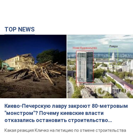
Киево-Печерскую лавру закроют 80-метровым
"монстром"? Почему киевские власти
отказались остановить строительство
небоскреба "московского верующего"
Какая реакция Кличко на петицию по отмене строительства
час назад
4,2 т.
Российская армия совершила массированную
атаку на Одессу: горела историческая часть
города, есть пострадавшие. Фото и видео
Для террора враг применил ракеты и дроны
2 часа назад
51,8 т.
«Они воюют против продовольственной