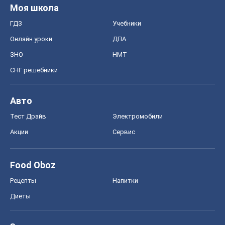
Акции
Сервис
Food Oboz
Рецепты
Напитки
Диеты
Экономика
Рынки и компании
Mакроэкономика
MedOboz
Новости медицины
MAMACLUB
Шоу
Афиша
Сплетни
Красота
Мода