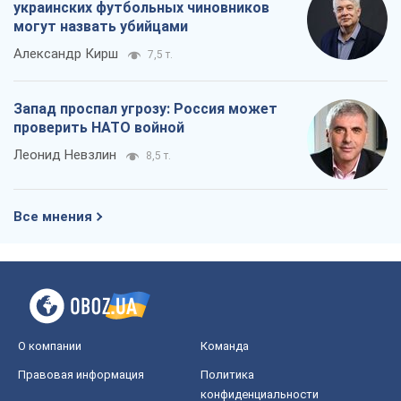
Все мнения
О компании
Команда
Правовая информация
Политика
конфиденциальности
Реклама на сайте
Документы
Редакционная политика
Журналисты OBOZ.UA на месте
событий
OBOZ.UA
Политика
Мир
Расследования