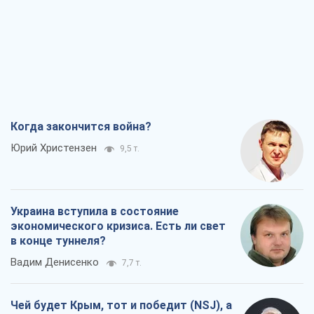
Юрий Христензен
9,5 т.
Украина вступила в состояние
экономического кризиса. Есть ли свет
в конце туннеля?
Вадим Денисенко
7,7 т.
Чей будет Крым, тот и победит (NSJ), а
украинских футбольных чиновников
могут назвать убийцами
Александр Кирш
7,5 т.
Запад проспал угрозу: Россия может
проверить НАТО войной
Леонид Невзлин
8,5 т.