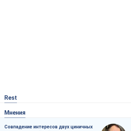
Rest
Мнения
Совпадение интересов двух циничных
игроков или тайный план Трампа и
Путина?
Виктор Швец
12,1 т.
Минск готовится к функционированию
в условиях масштабного военного
кризиса
Александр Левченко
17,1 т.