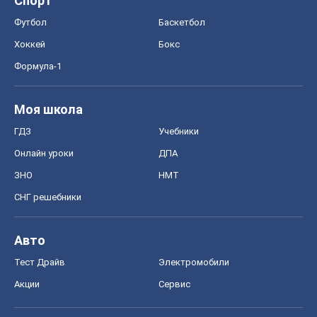
Онлайн уроки
ДПА
ЗНО
НМТ
СНГ решебники
Авто
Тест Драйв
Электромобили
Акции
Сервис
Food Oboz
Рецепты
Напитки
Диеты
Экономика
Рынки и компании
Mакроэкономика