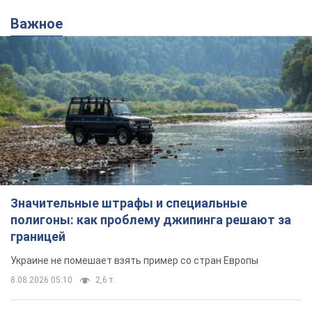
Значительные штрафы и специальные
полигоны: как проблему джипинга решают за
границей
Украине не помешает взять пример со стран Европы
8.08.2026 05:10
2,6 т.
В Прикарпатье после аномальной
жары прошел сильный ливень:
дороги превратились в реки. Видео
Непогода обрушилась на Ивано-Франковскую
область и курортный Буковель
8.08.2026 09:27
37,4 т.