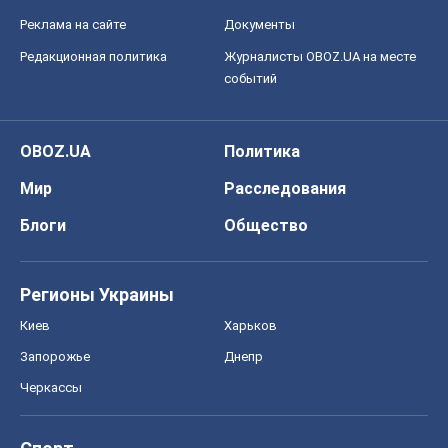
Блоги
Общество
Регионы Украины
Киев
Харьков
Запорожье
Днепр
Черкассы
Спорт
Футбол
Баскетбол
Хоккей
Бокс
Формула-1
Моя школа
ГДЗ
Учебники