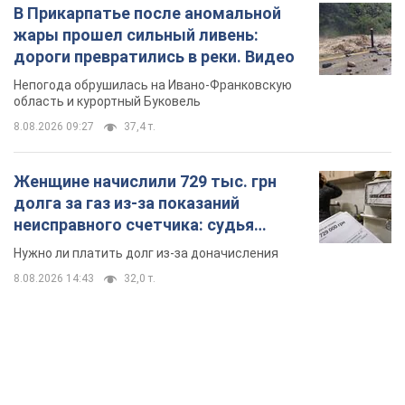
Женщине начислили 729 тыс. грн
долга за газ из-за показаний
неисправного счетчика: судья
вынес неожиданное решение
Нужно ли платить долг из-за доначисления
8.08.2026 14:43
32,0 т.