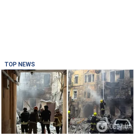
TOP NEWS
Армия России совершила массированную
атаку на Одессу: горит историческая часть
города. Фото и видео
Для террора враг применил ракеты и дроны
16 хвилин тому
378
Россия сосредоточила у Москвы три кольца