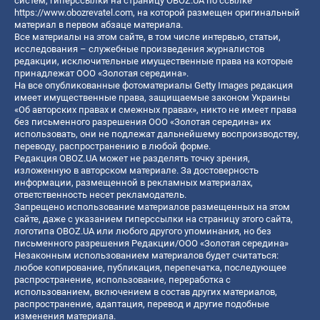
систем, гиперссылки на страницу OBOZ.UA по ссылке
https://www.obozrevatel.com
, на которой размещен оригинальный
материал в первом абзаце материала.
Все материалы на этом сайте, в том числе интервью, статьи,
исследования – служебные произведения журналистов
редакции, исключительные имущественные права на которые
принадлежат ООО «Золотая середина».
На все опубликованные фотоматериалы Getty Images редакция
имеет имущественные права, защищаемые законом Украины
«Об авторских правах и смежных правах», никто не имеет права
без письменного разрешения ООО «Золотая середина» их
использовать, они не подлежат дальнейшему воспроизводству,
переводу, распространению в любой форме.
Редакция OBOZ.UA может не разделять точку зрения,
изложенную в авторском материале. За достоверность
информации, размещенной в рекламных материалах,
ответственность несет рекламодатель.
Запрещено использование материалов размещенных на этом
сайте, даже с указанием гиперссылки на страницу этого сайта,
логотипа OBOZ.UA или любого другого упоминания, но без
письменного разрешения Редакции/ООО «Золотая середина»
Незаконным использованием материалов будет считаться:
любое копирование, публикация, перепечатка, последующее
распространение, использование, переработка с
использованием, включением в состав других материалов,
распространение, адаптация, перевод и другие подобные
изменения материала.