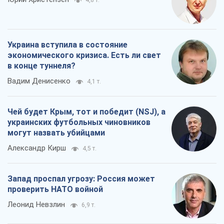
Александр Кирш
4,5 т.
Запад проспал угрозу: Россия может
проверить НАТО войной
Леонид Невзлин
6,9 т.
Все мнения
О компании
Команда
Правовая информация
Политика
конфиденциальности
Реклама на сайте
Документы