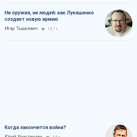
Когда закончится война?
Юрий Христензен
4,8 т.
Украина вступила в состояние
экономического кризиса. Есть ли свет
в конце туннеля?
Вадим Денисенко
4,1 т.
Чей будет Крым, тот и победит (NSJ), а
украинских футбольных чиновников
могут назвать убийцами