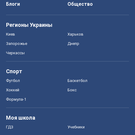
Хоккей
Бокс
Формула-1
Моя школа
ГДЗ
Учебники
Онлайн уроки
ДПА
ЗНО
НМТ
СНГ решебники
Авто
Тест Драйв
Электромобили
Акции
Сервис
Food Oboz