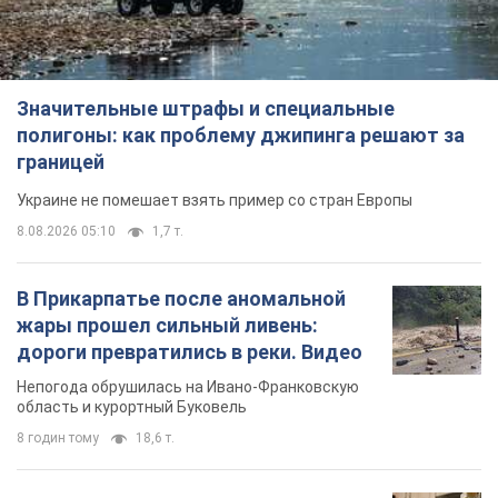
жары прошел сильный ливень:
дороги превратились в реки. Видео
Непогода обрушилась на Ивано-Франковскую
область и курортный Буковель
8 годин тому
18,6 т.
Женщине начислили 729 тыс. грн
долга за газ из-за показаний
неисправного счетчика: судья
вынес неожиданное решение
Нужно ли платить долг из-за доначисления
3 години тому
30,2 т.