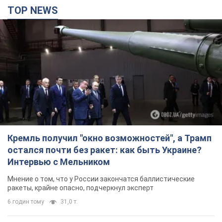
остался почти без ракет: как быть Украине?
Интервью с Мельником
Мнение о том, что у России закончатся баллистические
ракеты, крайне опасно, подчеркнул эксперт
6 годин тому
31,0 т.
Украина заключила соглашения о ежемесячной
поставке ракет для системы Patriot из США:
Зеленский раскрыл подробности
Киев также ведет активные переговоры с европейскими
партнерами
4 години тому
18,5 т.
Заботилась об учениках и поддерживала
учителей: в результате удара РФ по Киевской
области погибли директор киевского лицея, её
муж и внук