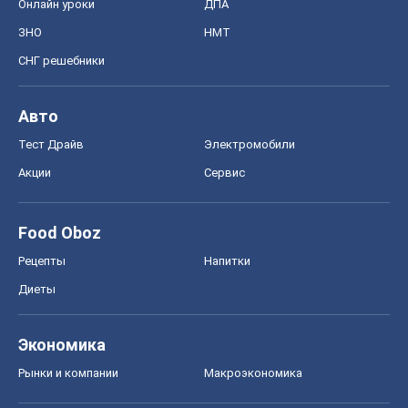
Рецепты
Напитки
Диеты
Экономика
Рынки и компании
Mакроэкономика
MedOboz
Новости медицины
MAMACLUB
Шоу
Афиша
Сплетни
Красота
Мода
Женский Журнал