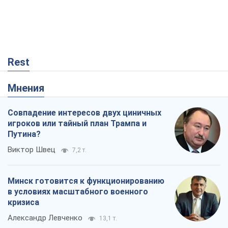
Виктор Швец
7,2 т.
Минск готовится к функционированию
в условиях масштабного военного
кризиса
Александр Левченко
13,1 т.
Ни оружия, ни людей: как Лукашенко
создает новую армию
Игар Тышкевич
10,1 т.