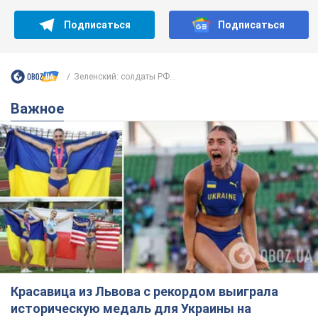
Красавица из Львова с рекордом выиграла
историческую медаль для Украины на
чемпионате мира по легкой атлетике U20.
Видео
Наша соотечественница блестяще выступила в Орегоне
9.08.2026 09:32
71,9 т.
Бритни Спирс призналась в уколах
красоты и показала последствия
неудачной косметологии: ходила