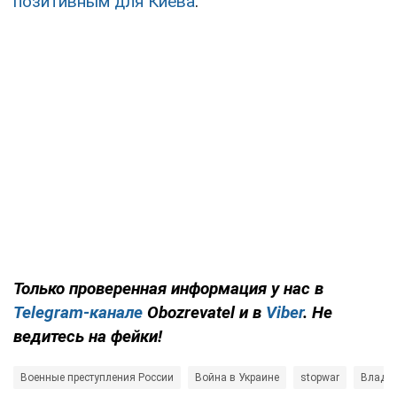
позитивным для Киева
.
Только проверенная информация у нас в
Telegram-канале
Obozrevatel и в
Viber
. Не
ведитесь на фейки!
Военные преступления России
Война в Украине
stopwar
Владим