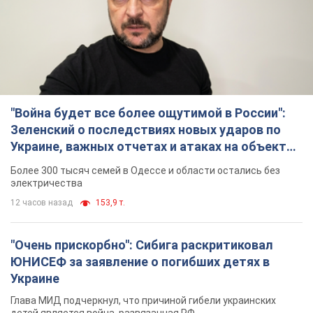
Украине, важных отчетах и атаках на объекты
противника. Видео
Более 300 тысяч семей в Одессе и области остались без
электричества
12 часов назад
153,9 т.
"Очень прискорбно": Сибига раскритиковал
ЮНИСЕФ за заявление о погибших детях в
Украине
Глава МИД подчеркнул, что причиной гибели украинских
детей является война, развязанная РФ
10 часов назад
10,4 т.
"Значительные разрушения": Россия нанесла
массированный удар по добывающим
активам и буровой площадке "Укрнафты"
Против добывающей инфраструктуры противник применил
десятки БПЛА