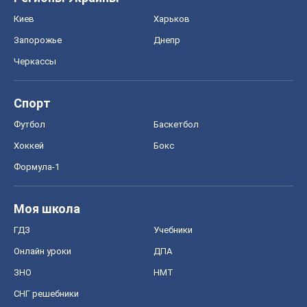
Хоккей
Бокс
Формула-1
Моя школа
ГДЗ
Учебники
Онлайн уроки
ДПА
ЗНО
НМТ
СНГ решебники
Авто
Тест Драйв
Электромобили
Акции
Сервис
Food Oboz