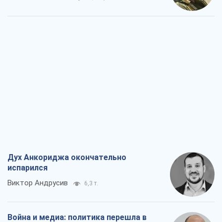
Дух Анкориджа окончательно
испарился
Виктор Андрусив
6,3 т.
Война и медиа: политика перешла в
соцсети, а СМИ играют по правилам
YouTube
Павел Казарин
3,4 т.
В плену собственных мифов: как
Константиновка стала главной
идеологической ловушкой для
российских оккупантов
Дмитрий Снегирев
6,9 т.