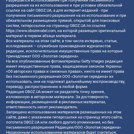
Разрешается использование при получении письменного
разрешения на их использование и при условии обязательной
ссылки на сайт OBOZ.UA, а для интернет-изданий - при
получении письменного разрешения на их использование и при
обязательном размещении прямой, открытой для поисковых
систем, гиперссылки на страницу OBOZ.UA по ссылке
https://www.obozrevatel.com
, на которой размещен оригинальный
материал в первом абзаце материала.
Все материалы на этом сайте, в том числе интервью, статьи,
исследования – служебные произведения журналистов
редакции, исключительные имущественные права на которые
принадлежат ООО «Золотая середина».
На все опубликованные фотоматериалы Getty Images редакция
имеет имущественные права, защищаемые законом Украины
«Об авторских правах и смежных правах», никто не имеет права
без письменного разрешения ООО «Золотая середина» их
использовать, они не подлежат дальнейшему воспроизводству,
переводу, распространению в любой форме.
Редакция OBOZ.UA может не разделять точку зрения,
изложенную в авторском материале. За достоверность
информации, размещенной в рекламных материалах,
ответственность несет рекламодатель.
Запрещено использование материалов размещенных на этом
сайте, даже с указанием гиперссылки на страницу этого сайта,
логотипа OBOZ.UA или любого другого упоминания, но без
письменного разрешения Редакции/ООО «Золотая середина»
Незаконным использованием материалов будет считаться: