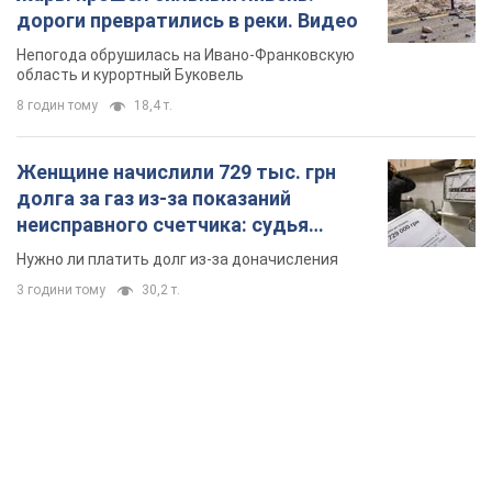
дороги превратились в реки. Видео
Непогода обрушилась на Ивано-Франковскую
область и курортный Буковель
8 годин тому
18,4 т.
Женщине начислили 729 тыс. грн
долга за газ из-за показаний
неисправного счетчика: судья
вынес неожиданное решение
Нужно ли платить долг из-за доначисления
3 години тому
30,2 т.