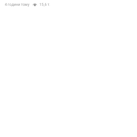
4 години тому
15,6 т.