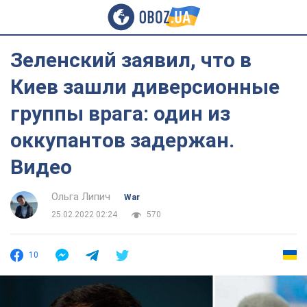
Зеленский заявил, что в
Киев зашли диверсионные
группы врага: один из
оккупантов задержан.
Видео
Ольга Липич
War
25.02.2022 02:24
570
10