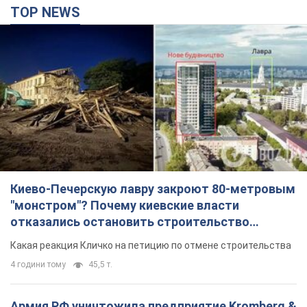
TOP NEWS
Киево-Печерскую лавру закроют 80-метровым
"монстром"? Почему киевские власти
отказались остановить строительство
небоскреба "московского верующего"
Какая реакция Кличко на петицию по отмене строительства
4 години тому
45,5 т.
Армия РФ уничтожила предприятие Kromberg &