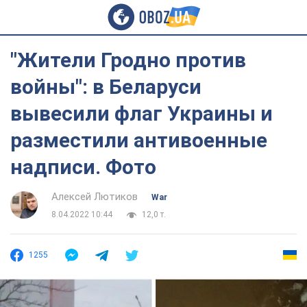
"Жители Гродно против
войны": в Беларуси
вывесили флаг Украины и
разместили антивоенные
надписи. Фото
Алексей Лютиков
War
8.04.2022 10:44
12,0 т.
1255