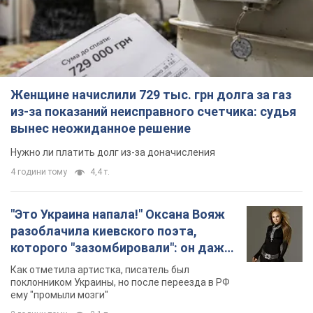
Женщине начислили 729 тыс. грн долга за газ
из-за показаний неисправного счетчика: судья
вынес неожиданное решение
Нужно ли платить долг из-за доначисления
4 години тому
4,4 т.
"Это Украина напала!" Оксана Вояж
разоблачила киевского поэта,
которого "зазомбировали": он даже
русского не знал, а теперь хочет
Как отметила артистка, писатель был
геноцида украинцев
поклонником Украины, но после переезда в РФ
ему "промыли мозги"