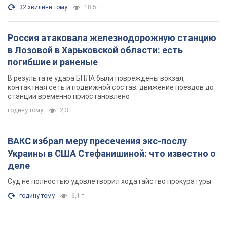
32 хвилини тому
18,5 т.
Россия атаковала железнодорожную станцию
в Лозовой в Харьковской области: есть
погибшие и раненые
В результате удара БПЛА были повреждены вокзал,
контактная сеть и подвижной состав; движение поездов до
станции временно приостановлено
годину тому
2,3 т.
ВАКС избрал меру пресечения экс-послу
Украины в США Стефанишиной: что известно о
деле
Суд не полностью удовлетворил ходатайство прокуратуры
годину тому
6,1 т.