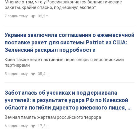
Мнение о том, что у России закончатся баллистические
ракеты, крайне опасно, подчеркнул эксперт
7 годин тому
32,2 т.
Украина заключила соглашения о ежемесячной
поставке ракет для системы Patriot из США:
Зеленский раскрыл подробности
Киев также ведет активные переговоры с европейскими
партнерами
5 годин тому
35,4 т.
Заботилась об учениках и поддерживала
учителей: в результате удара РФ по Киевской
области погибли директор киевского лицея, её
муж и внук
Вечная память жертвам российского террора
6 годин тому
17,2 т.