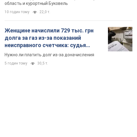
область и курортный Буковель
10 годин тому
22,0 т.
Женщине начислили 729 тыс. грн
долга за газ из-за показаний
неисправного счетчика: судья
вынес неожиданное решение
Нужно ли платить долг из-за доначисления
5 годин тому
30,5 т.