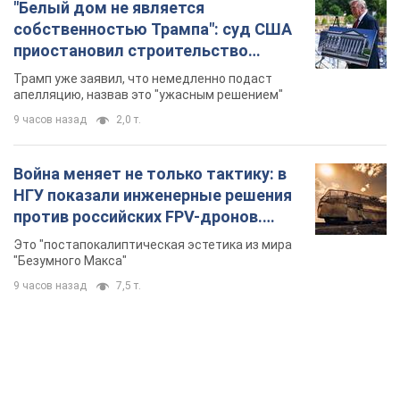
"Белый дом не является
собственностью Трампа": суд США
приостановил строительство
бального зала стоимостью 400 млн
Трамп уже заявил, что немедленно подаст
долларов
апелляцию, назвав это "ужасным решением"
9 часов назад
2,0 т.
Война меняет не только тактику: в
НГУ показали инженерные решения
против российских FPV-дронов.
Фото
Это "постапокалиптическая эстетика из мира
"Безумного Макса"
9 часов назад
7,5 т.